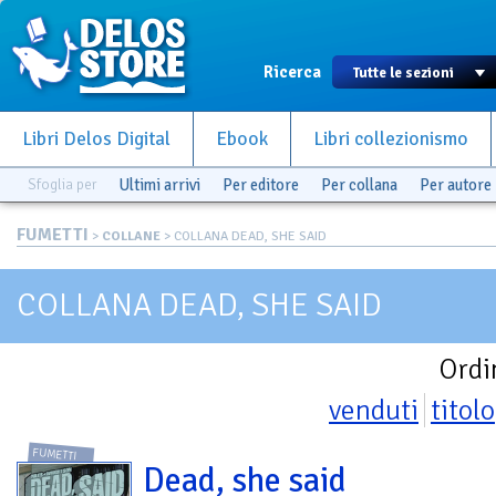
Ricerca
Libri Delos Digital
Ebook
Libri collezionismo
Sfoglia per
Ultimi arrivi
Per editore
Per collana
Per autore
FUMETTI
>
COLLANE
> COLLANA DEAD, SHE SAID
COLLANA DEAD, SHE SAID
Ordi
venduti
titolo
FUMETTI
Dead, she said