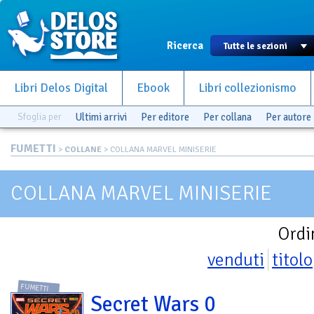
Ricerca
Libri Delos Digital
Ebook
Libri collezionismo
Sfoglia per
Ultimi arrivi
Per editore
Per collana
Per autore
FUMETTI
>
COLLANE
> COLLANA MARVEL MINISERIE
COLLANA MARVEL MINISERIE
Ordi
venduti
titolo
FUMETTI
Secret Wars 0