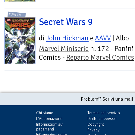
FUMETTI
Secret Wars 9
di
John Hickman
e
AAVV
| Albo
Marvel Miniserie
n. 172 - Panini
Comics -
Reparto Marvel Comics
Problemi? Scrivi una mail
Chi siamo
Termini del servizio
L'Associazione
Diritto di recesso
Informazioni sui
Copyright
pagamenti
Privacy
Informazioni sulle