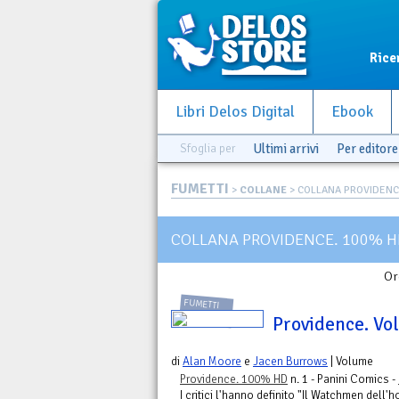
Rice
Libri Delos Digital
Ebook
Sfoglia per
Ultimi arrivi
Per editore
FUMETTI
>
COLLANE
> COLLANA PROVIDENC
COLLANA PROVIDENCE. 100% 
Or
FUMETTI
Providence. Vol
di
Alan Moore
e
Jacen Burrows
| Volume
Providence. 100% HD
n. 1 - Panini Comics -
I critici l'hanno definito "Il Watchmen dell