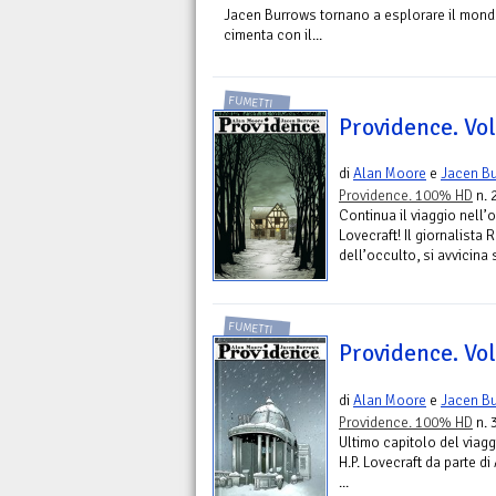
Jacen Burrows tornano a esplorare il mondo d
cimenta con il...
FUMETTI
Providence. Vol
di
Alan Moore
e
Jacen B
Providence. 100% HD
n. 
Continua il viaggio nell’
Lovecraft! Il giornalista
dell’occulto, si avvicina
FUMETTI
Providence. Vol
di
Alan Moore
e
Jacen B
Providence. 100% HD
n. 
Ultimo capitolo del viagg
H.P. Lovecraft da parte d
...