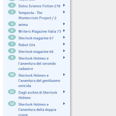
2
Delos Science Fiction 278
3
Tempesta - The
Montecristo Project / 2
4
ənima
5
Writers Magazine Italia 73
6
Sherlock magazine 67
7
Robot 104
8
Sherlock magazine 66
9
Sherlock Holmes e
l'avventura del secondo
cadavere
10
Sherlock Holmes e
l’avventura del gentiluomo
omicida
11
Dagli archivi di Sherlock
Holmes
12
Sherlock Holmes e
l’avventura della doppia
croce