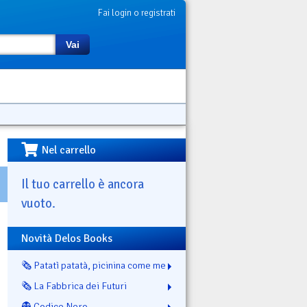
Fai login o registrati
Vai
Nel carrello
Il tuo carrello è ancora
vuoto.
Novità Delos Books
🗞️ Patatì patatà, picinina come me
🗞️ La Fabbrica dei Futuri
👻 Codice Nero