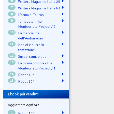
6
Writers Magazine Italia 25
7
Writers Magazine Italia 63
8
L'arma di Tauros
9
Tempesta - The
Montecristo Project / 2
10
La meccanica
dell'Ambaradan
11
Non ci indurre in
tentazione
12
Sussurrami, o dea
13
La prima colonia - The
Montecristo Project / 1
14
Robot 103
15
Robot 104
Ebook più venduti
Aggiornata ogni ora
1
Robot 105