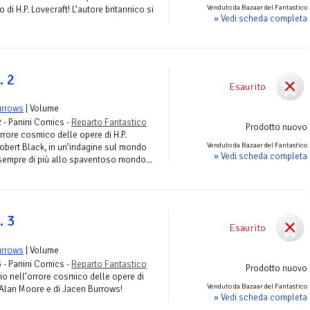
Venduto da Bazaar del Fantastico
i H.P. Lovecraft! L’autore britannico si
» Vedi scheda completa
. 2
Esaurito
urrows
| Volume
2 - Panini Comics -
Reparto Fantastico
Prodotto nuovo
orrore cosmico delle opere di H.P.
Venduto da Bazaar del Fantastico
 Robert Black, in un’indagine sul mondo
» Vedi scheda completa
 sempre di più allo spaventoso mondo...
. 3
Esaurito
urrows
| Volume
3 - Panini Comics -
Reparto Fantastico
Prodotto nuovo
io nell’orrore cosmico delle opere di
Venduto da Bazaar del Fantastico
i Alan Moore e di Jacen Burrows!
» Vedi scheda completa