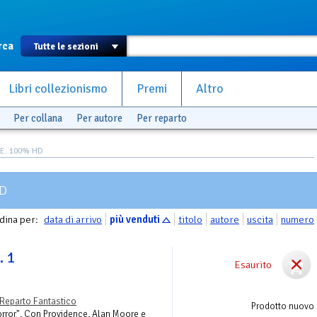
rca
Libri collezionismo
Premi
Altro
Per collana
Per autore
Per reparto
E. 100% HD
HD
dina per:
data di arrivo
più venduti
titolo
autore
uscita
numero
. 1
Esaurito
Reparto Fantastico
Prodotto nuovo
'horror". Con Providence, Alan Moore e