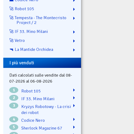
🚀 Robot 105
🚀 Tempesta - The Montecristo
Project / 2
🚀 IF 33. Mino Milani
🚀 Vetro
🔫 La Mantide Orchidea
I più venduti
Dati calcolati sulle vendite dal 08-
07-2026 al 06-08-2026
1
Robot 105
2
IF 33. Mino Milani
3
Kryzys Robotowy - La crisi
dei robot
4
Codice Nero
5
Sherlock Magazine 67