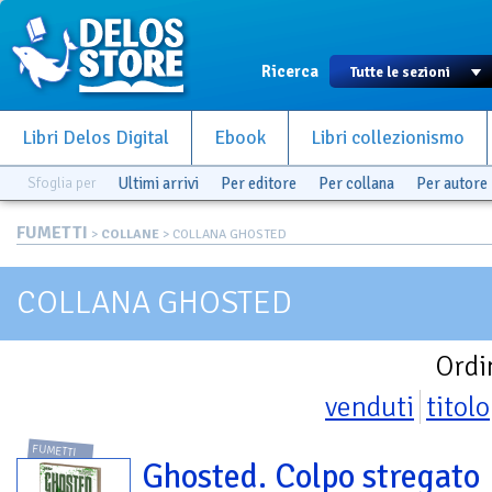
Ricerca
Libri Delos Digital
Ebook
Libri collezionismo
Sfoglia per
Ultimi arrivi
Per editore
Per collana
Per autore
FUMETTI
>
COLLANE
> COLLANA GHOSTED
COLLANA GHOSTED
Ordi
venduti
titolo
FUMETTI
Ghosted. Colpo stregato