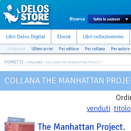
Ricerca
Libri Delos Digital
Ebook
Libri collezionismo
Sfoglia per
Ultimi arrivi
Per editore
Per collana
Per autore
FUMETTI
>
COLLANE
> COLLANA THE MANHATTAN PROJECT
COLLANA THE MANHATTAN PROJE
Ordi
venduti
titolo
FUMETTI
The Manhattan Project.