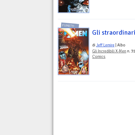
FUMETTI
Gli straordinar
di
Jeff Lemire
| Albo
Gli Incredibili X-Men
n. 31
Comics