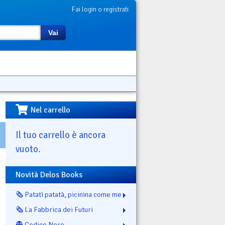
Fai login o registrati
Vai
Nel carrello
Il tuo carrello è ancora
vuoto.
Novità Delos Books
🗞️ Patatì patatà, picinina come me
🗞️ La Fabbrica dei Futuri
👻 Codice Nero