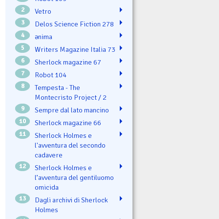
2
Vetro
3
Delos Science Fiction 278
4
ənima
5
Writers Magazine Italia 73
6
Sherlock magazine 67
7
Robot 104
8
Tempesta - The
Montecristo Project / 2
9
Sempre dal lato mancino
10
Sherlock magazine 66
11
Sherlock Holmes e
l'avventura del secondo
cadavere
12
Sherlock Holmes e
l’avventura del gentiluomo
omicida
13
Dagli archivi di Sherlock
Holmes