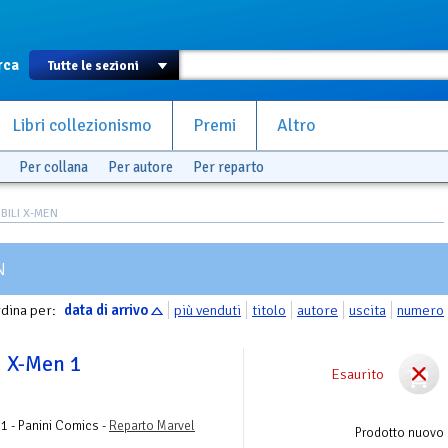
rca
Libri collezionismo
Premi
Altro
Per collana
Per autore
Per reparto
BILI X-MEN
N
dina per:
data di arrivo
più venduti
titolo
autore
uscita
numero
i X-Men 1
Esaurito
1 - Panini Comics -
Reparto Marvel
Prodotto nuovo