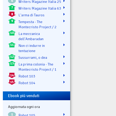
6
Writers Magazine Italia 25
7
Writers Magazine Italia 63
8
L'arma di Tauros
9
Tempesta - The
Montecristo Project / 2
10
La meccanica
dell'Ambaradan
11
Non ci indurre in
tentazione
12
Sussurrami, o dea
13
La prima colonia - The
Montecristo Project / 1
14
Robot 103
15
Robot 104
Ebook più venduti
Aggiornata ogni ora
1
Robot 105