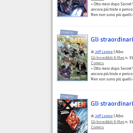
• Otto mesi dopo Secret W
ancora più triste e perico
Men non sono più quelli d
FUMETTI
Gli straordinar
di
Jeff Lemire
| Albo
Gli Incredibili X-Men
n. 31
Comics
• Otto mesi dopo Secret W
ancora più triste e perico
Men non sono più quelli d
FUMETTI
Gli straordinar
di
Jeff Lemire
| Albo
Gli Incredibili X-Men
n. 31
Comics