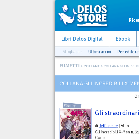
Rice
Libri Delos Digital
Ebook
Sfoglia per
Ultimi arrivi
Per editore
FUMETTI
>
COLLANE
> COLLANA GLI INCREDI
COLLANA GLI INCREDIBILI X-ME
Or
FUMETTI
Gli straordinar
di
Jeff Lemire
| Albo
Gli Incredibili X-Men
n. 31
Comics