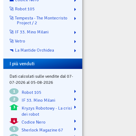
🚀 Robot 105
🚀 Tempesta - The Montecristo
Project / 2
🚀 IF 33. Mino Milani
🚀 Vetro
🔫 La Mantide Orchidea
I più venduti
Dati calcolati sulle vendite dal 07-
07-2026 al 05-08-2026
1
Robot 105
2
IF 33. Mino Milani
3
Kryzys Robotowy - La crisi
dei robot
4
Codice Nero
5
Sherlock Magazine 67