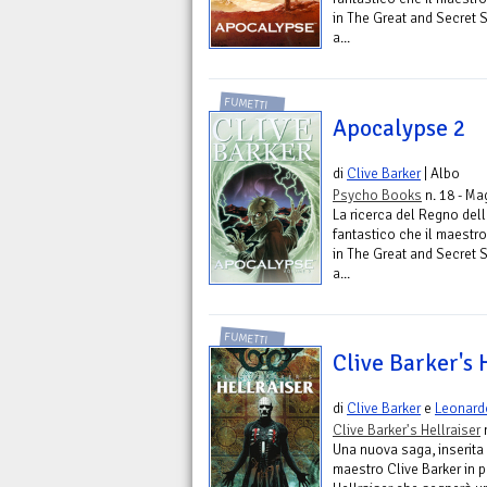
in The Great and Secret 
a...
FUMETTI
Apocalypse 2
di
Clive Barker
| Albo
Psycho Books
n. 18 - Ma
La ricerca del Regno dell
fantastico che il maestro
in The Great and Secret 
a...
FUMETTI
Clive Barker's 
di
Clive Barker
e
Leonard
Clive Barker's Hellraiser
n
Una nuova saga, inserita n
maestro Clive Barker in p