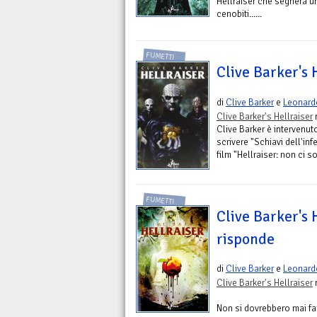
Hellraiser che segnerà u
cenobiti......
FUMETTI
Clive Barker's 
di
Clive Barker
e
Leonard
Clive Barker's Hellraiser
n
Clive Barker è intervenut
scrivere "Schiavi dell'infe
film "Hellraiser: non ci so
FUMETTI
Clive Barker's H
risponde
di
Clive Barker
e
Leonard
Clive Barker's Hellraiser
n
Non si dovrebbero mai far