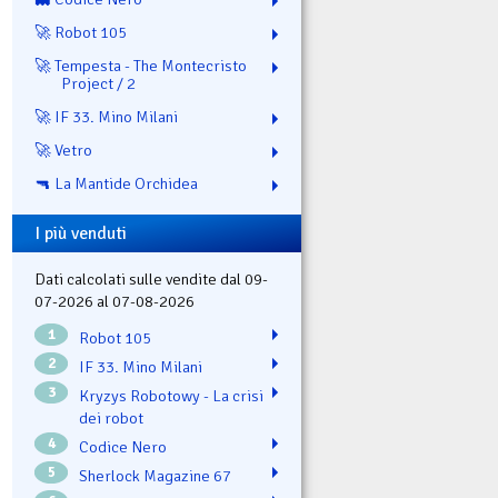
🚀 Robot 105
🚀 Tempesta - The Montecristo
Project / 2
🚀 IF 33. Mino Milani
🚀 Vetro
🔫 La Mantide Orchidea
I più venduti
Dati calcolati sulle vendite dal 09-
07-2026 al 07-08-2026
1
Robot 105
2
IF 33. Mino Milani
3
Kryzys Robotowy - La crisi
dei robot
4
Codice Nero
5
Sherlock Magazine 67