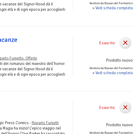
Venduto da Bazaar del Fantastico
le vacanze del Signor Hood dà il
» Vedi scheda completa
ogni età e di ogni epoca per accoglierli
vacanze
Esaurito
parto Fumetto. Offerte
Prodotto nuovo
ti del romanzo del maestro dell'horror
Venduto da Bazaar del Fantastico
le vacanze del Signor Hood dà il
» Vedi scheda completa
ogni età e di ogni epoca per accoglierli
Esaurito
gic Press Comics -
Reparto Fumetti
Prodotto nuovo
a Magia ha inizio! L’epico viaggio nel
Venduto da Bazaar del Fantastico
 dell’horror Clive Barker ha raccontato