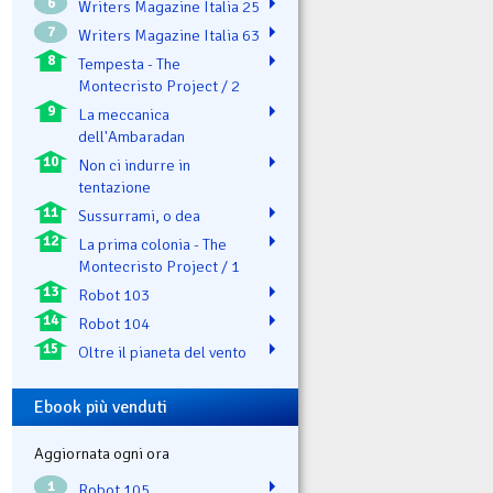
6
Writers Magazine Italia 25
7
Writers Magazine Italia 63
8
Tempesta - The
Montecristo Project / 2
9
La meccanica
dell'Ambaradan
10
Non ci indurre in
tentazione
11
Sussurrami, o dea
12
La prima colonia - The
Montecristo Project / 1
13
Robot 103
14
Robot 104
15
Oltre il pianeta del vento
Ebook più venduti
Aggiornata ogni ora
1
Robot 105