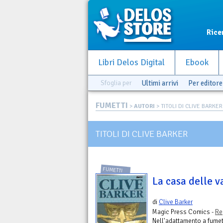
Rice
Libri Delos Digital
Ebook
Sfoglia per
Ultimi arrivi
Per editore
FUMETTI
>
AUTORI
> TITOLI DI CLIVE BARKER
TITOLI DI CLIVE BARKER
FUMETTI
La casa delle 
di
Clive Barker
Magic Press Comics -
Re
Nell'adattamento a fumet