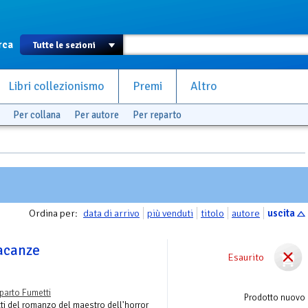
rca
Libri collezionismo
Premi
Altro
Per collana
Per autore
Per reparto
Ordina per:
data di arrivo
più venduti
titolo
autore
uscita
vacanze
Esaurito
parto Fumetti
Prodotto nuovo
ti del romanzo del maestro dell'horror