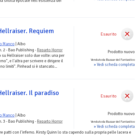
na svolta epocale nell'esistenza dei
Hellraiser. Requiem
Esaurito
o Manco
| Albo
. 2 - Bao Publishing -
Reparto Horror
Prodotto nuovo
o su Hellraiser solo due volte: una per
Venduto da Bazaar del Fantastico
rno", e l'altra per scrivere e dirigere il
» Vedi scheda completa
no limiti". Pinhead si è stancato...
ellraiser. Il paradiso
Esaurito
Prodotto nuovo
o Manco
| Albo
. 3 - Bao Publishing -
Reparto Horror
Venduto da Bazaar del Fantastico
» Vedi scheda completa
e patti con l'inferno. Kirsty Quinn lo sta capendo sulla propria pelle lacera e