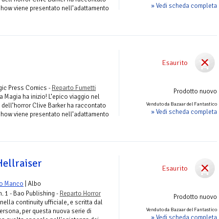
» Vedi scheda completa
Show viene presentato nell’adattamento
Esaurito
gic Press Comics -
Reparto Fumetti
Prodotto nuovo
a Magia ha inizio! L’epico viaggio nel
Venduto da Bazaar del Fantastico
 dell’horror Clive Barker ha raccontato
» Vedi scheda completa
Show viene presentato nell’adattamento
Hellraiser
Esaurito
o Manco
| Albo
. 1 - Bao Publishing -
Reparto Horror
Prodotto nuovo
ella continuity ufficiale, e scritta dal
Venduto da Bazaar del Fantastico
ersona, per questa nuova serie di
» Vedi scheda completa