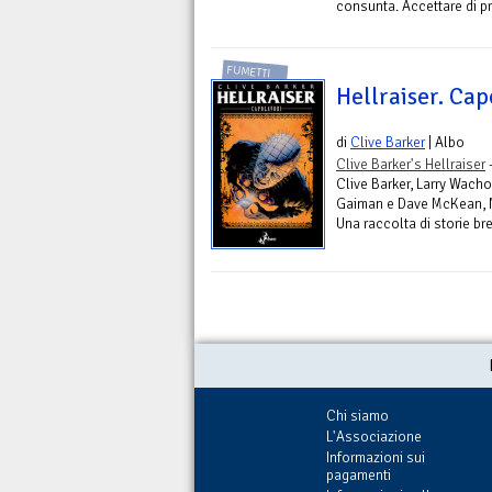
consunta. Accettare di pr
FUMETTI
Hellraiser. Cap
di
Clive Barker
| Albo
Clive Barker's Hellraiser
-
Clive Barker, Larry Wacho
Gaiman e Dave McKean, Ma
Una raccolta di storie bre
Chi siamo
L'Associazione
Informazioni sui
pagamenti