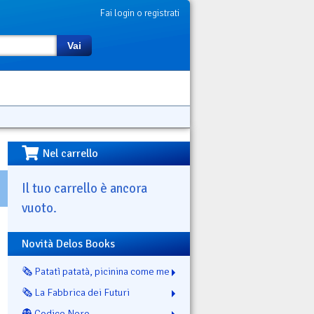
Fai login o registrati
Vai
Nel carrello
Il tuo carrello è ancora
vuoto.
Novità Delos Books
🗞️ Patatì patatà, picinina come me
🗞️ La Fabbrica dei Futuri
👻 Codice Nero