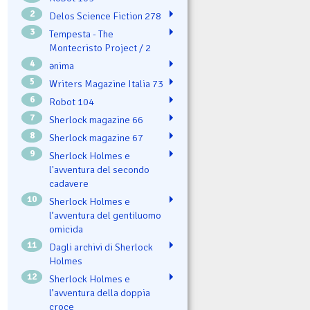
2
Delos Science Fiction 278
3
Tempesta - The
Montecristo Project / 2
4
ənima
5
Writers Magazine Italia 73
6
Robot 104
7
Sherlock magazine 66
8
Sherlock magazine 67
9
Sherlock Holmes e
l'avventura del secondo
cadavere
10
Sherlock Holmes e
l’avventura del gentiluomo
omicida
11
Dagli archivi di Sherlock
Holmes
12
Sherlock Holmes e
l’avventura della doppia
croce