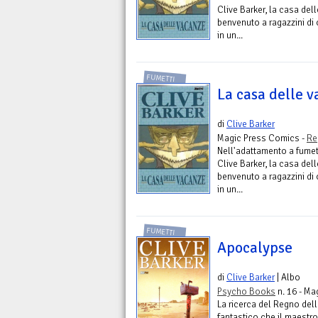
Clive Barker, la casa del
benvenuto a ragazzini di 
in un...
FUMETTI
La casa delle 
di
Clive Barker
Magic Press Comics -
Re
Nell'adattamento a fumet
Clive Barker, la casa del
benvenuto a ragazzini di 
in un...
FUMETTI
Apocalypse
di
Clive Barker
| Albo
Psycho Books
n. 16 - Ma
La ricerca del Regno dell
fantastico che il maestro