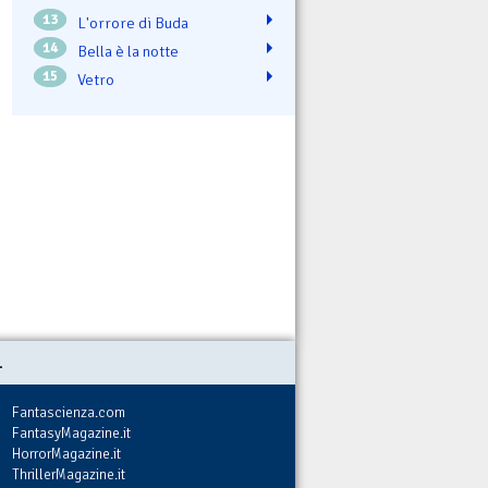
13
L'orrore di Buda
14
Bella è la notte
15
Vetro
.
Fantascienza.com
FantasyMagazine.it
HorrorMagazine.it
ThrillerMagazine.it