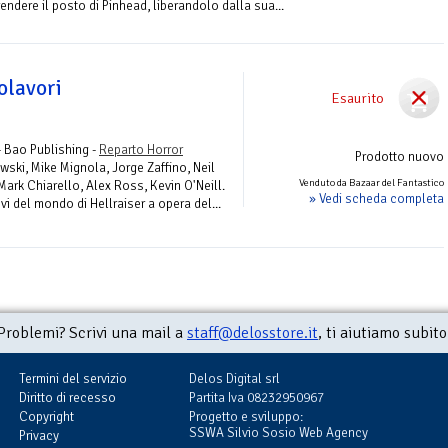
endere il posto di Pinhead, liberandolo dalla sua...
olavori
Esaurito
 Bao Publishing -
Reparto Horror
Prodotto nuovo
wski, Mike Mignola, Jorge Zaffino, Neil
Venduto da Bazaar del Fantastico
rk Chiarello, Alex Ross, Kevin O'Neill.
» Vedi scheda completa
vi del mondo di Hellraiser a opera del...
Problemi? Scrivi una mail a
staff@delosstore.it
, ti aiutiamo subito
Termini del servizio
Delos Digital srl
Diritto di recesso
Partita Iva 08232950967
Copyright
Progetto e sviluppo:
SSWA Silvio Sosio Web Agency
Privacy