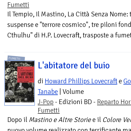
Fumetti
Il Tempio, Il Mastino, La Città Senza Nome: t
suspense e "terrore cosmico", tre piloni fon
Cthulhu" di H.P. Lovecraft, trasposte a fumet
FUMETTI
L'abitatore del buio
di
Howard Phillips Lovecraft
e
Go
Tanabe
| Volume
J-Pop
- Edizioni BD -
Reparto Hor
Fumetti
Dopo il
Mastino e Altre Storie
e il
Colore Ve
nuovo volume realizzato con terrificante 