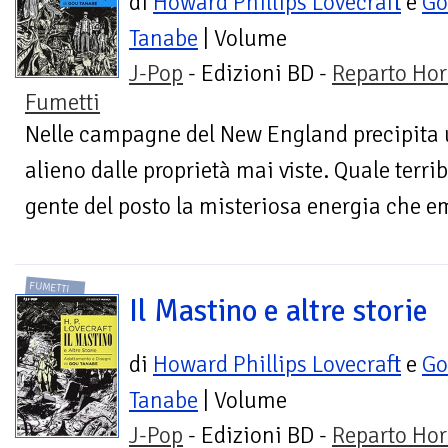
di
Howard Phillips Lovecraft
e
Go
Tanabe
| Volume
J-Pop
- Edizioni BD -
Reparto Hor
Fumetti
Nelle campagne del New England precipita 
alieno dalle proprietà mai viste. Quale terri
gente del posto la misteriosa energia che 
FUMETTI
Il Mastino e altre storie
di
Howard Phillips Lovecraft
e
Go
Tanabe
| Volume
J-Pop
- Edizioni BD -
Reparto Hor