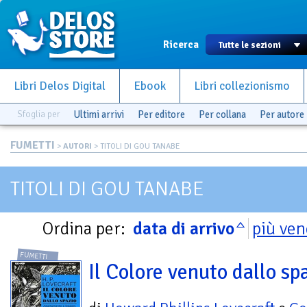
Ricerca
Libri Delos Digital
Ebook
Libri collezionismo
Sfoglia per
Ultimi arrivi
Per editore
Per collana
Per autore
FUMETTI
>
AUTORI
> TITOLI DI GOU TANABE
TITOLI DI GOU TANABE
Ordina per:
data di arrivo
più ven
FUMETTI
Il Colore venuto dallo sp