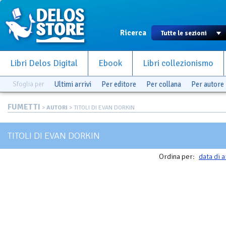
Ricerca
Libri Delos Digital
Ebook
Libri collezionismo
Sfoglia per
Ultimi arrivi
Per editore
Per collana
Per autore
FUMETTI
>
AUTORI
> TITOLI DI EVAN DORKIN
TITOLI DI EVAN DORKIN
Ordina per:
data di a