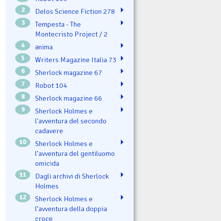
2
Delos Science Fiction 278
3
Tempesta - The
Montecristo Project / 2
4
ənima
5
Writers Magazine Italia 73
6
Sherlock magazine 67
7
Robot 104
8
Sherlock magazine 66
9
Sherlock Holmes e
l'avventura del secondo
cadavere
10
Sherlock Holmes e
l’avventura del gentiluomo
omicida
11
Dagli archivi di Sherlock
Holmes
12
Sherlock Holmes e
l’avventura della doppia
croce