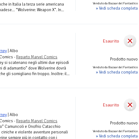
Venduto da Bazaar del Fantastico
he in Italia la terza serie americana
» Vedi scheda completa
anadese… “Wolverine: Weapon X”. In...
Esaurito
rney
| Albo
i Comics -
Reparto Marvel Comics
Prodotto nuovo
 si scatenano negli ultimi due episodi
Venduto da Bazaar del Fantastico
ni di adamantio” dove Wolverine dovrà
» Vedi scheda completa
e gli somigliano fin troppo. Inoltre: il...
Esaurito
rney
| Albo
i Comics -
Reparto Marvel Comics
Prodotto nuovo
” Camuncoli e Onofrio Catacchio
Venduto da Bazaar del Fantastico
e ciniche e violente avventure personali
» Vedi scheda completa
verine sempre più in contatto con i