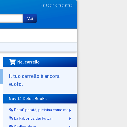
Fai login o registrati
Vai
Nel carrello
Il tuo carrello è ancora
vuoto.
Novità Delos Books
🗞️ Patatì patatà, picinina come me
🗞️ La Fabbrica dei Futuri
👻 Codice Nero