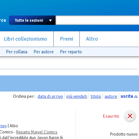
rca
Libri collezionismo
Premi
Altro
Per collana
Per autore
Per reparto
Ordina per:
data di arrivo
più venduti
titolo
autore
uscita
Esaurito
rney
| Albo
i Comics -
Reparto Marvel Comics
Prodotto nuovo
ti dall’incredibile duo Jason Aaron &