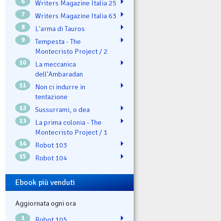
6
Writers Magazine Italia 25
7
Writers Magazine Italia 63
8
L'arma di Tauros
9
Tempesta - The
Montecristo Project / 2
10
La meccanica
dell'Ambaradan
11
Non ci indurre in
tentazione
12
Sussurrami, o dea
13
La prima colonia - The
Montecristo Project / 1
14
Robot 103
15
Robot 104
Ebook più venduti
Aggiornata ogni ora
1
Robot 105