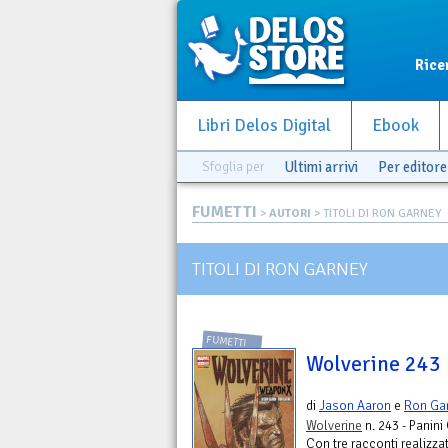
Rice
Libri Delos Digital
Ebook
Sfoglia per
Ultimi arrivi
Per editore
FUMETTI
>
AUTORI
> TITOLI DI RON GARNEY
TITOLI DI RON GARNEY
FUMETTI
Wolverine 243
di
Jason Aaron
e
Ron Ga
Wolverine
n. 243 - Panin
Con tre racconti realizza