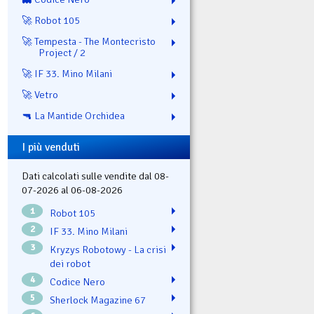
🚀 Robot 105
🚀 Tempesta - The Montecristo
Project / 2
🚀 IF 33. Mino Milani
🚀 Vetro
🔫 La Mantide Orchidea
I più venduti
Dati calcolati sulle vendite dal 08-
07-2026 al 06-08-2026
1
Robot 105
2
IF 33. Mino Milani
3
Kryzys Robotowy - La crisi
dei robot
4
Codice Nero
5
Sherlock Magazine 67