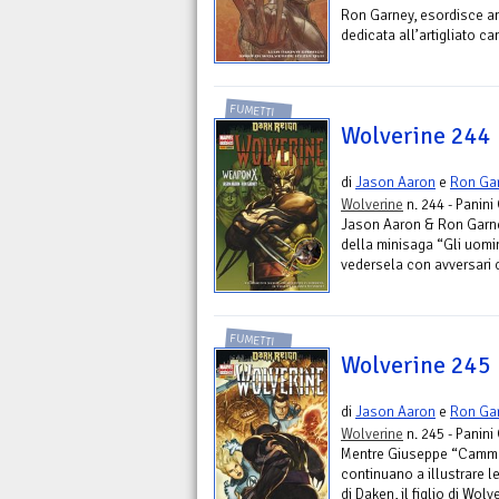
Ron Garney, esordisce anc
dedicata all’artigliato c
FUMETTI
Wolverine 244
di
Jason Aaron
e
Ron Ga
Wolverine
n. 244 - Panin
Jason Aaron & Ron Garney
della minisaga “Gli uomi
vedersela con avversari ch
FUMETTI
Wolverine 245
di
Jason Aaron
e
Ron Ga
Wolverine
n. 245 - Panin
Mentre Giuseppe “Cammo
continuano a illustrare l
di Daken, il figlio di Wol