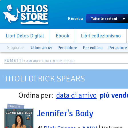
Ricerca
Libri Delos Digital
Ebook
Libri collezionismo
Sfoglia per
Ultimi arrivi
Per editore
Per collana
Per autore
FUMETTI
>
AUTORI
> TITOLI DI RICK SPEARS
TITOLI DI RICK SPEARS
Ordina per:
data di arrivo
più vend
FUMETTI
Jennifer's Body