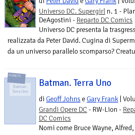
di
Peter David
e
Gary Frank
| Vol
Universo DC. Supergirl
n. 1 - Pla
DeAgostini -
Reparto DC Comics
Universo DC presenta la trasgress
realizzata da Peter David. Cugina di Super
da un universo parallelo scomparso? Creatura
FUMETTI
Batman. Terra Uno
Batman.
Terra Uno
di
Geoff Johns
e
Gary Frank
| Vol
Grandi Opere DC
- RW-Lion -
Rep
DC Comics
Nomi come Bruce Wayne, Alfred, 