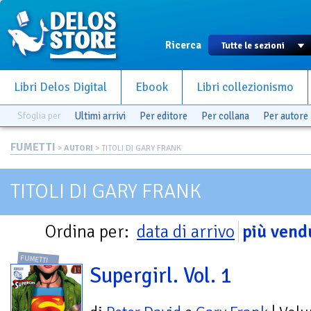
Ricerca
Libri Delos Digital
Ebook
Libri collezionismo
Sfoglia per
Ultimi arrivi
Per editore
Per collana
Per autore
FUMETTI
>
AUTORI
> TITOLI DI GARY FRANK
TITOLI DI GARY FRANK
Ordina per:
data di arrivo
più vend
FUMETTI
Supergirl. Vol. 1