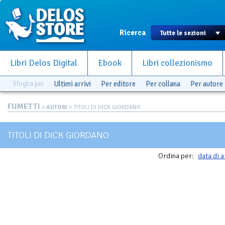
Ricerca
Libri Delos Digital
Ebook
Libri collezionismo
Sfoglia per
Ultimi arrivi
Per editore
Per collana
Per autore
FUMETTI
>
AUTORI
> TITOLI DI DICK GIORDANO
TITOLI DI DICK GIORDANO
Ordina per:
data di a