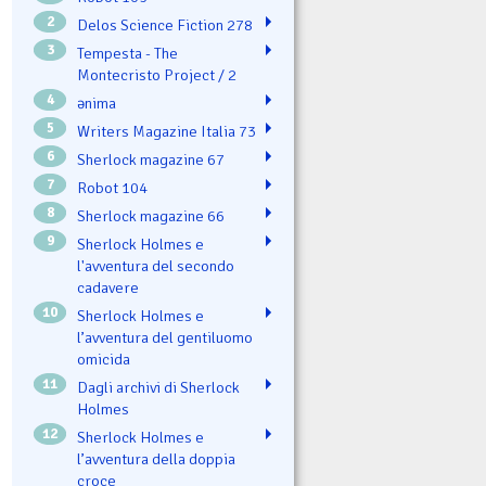
2
Delos Science Fiction 278
3
Tempesta - The
Montecristo Project / 2
4
ənima
5
Writers Magazine Italia 73
6
Sherlock magazine 67
7
Robot 104
8
Sherlock magazine 66
9
Sherlock Holmes e
l'avventura del secondo
cadavere
10
Sherlock Holmes e
l’avventura del gentiluomo
omicida
11
Dagli archivi di Sherlock
Holmes
12
Sherlock Holmes e
l’avventura della doppia
croce