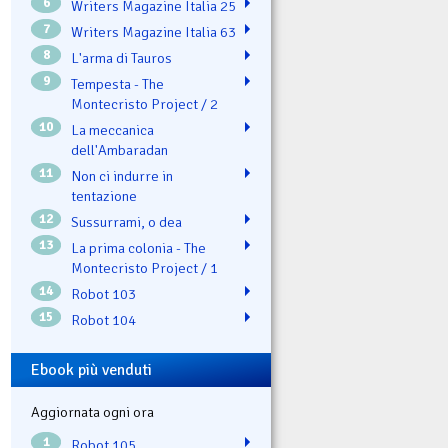
6
Writers Magazine Italia 25
7
Writers Magazine Italia 63
8
L'arma di Tauros
9
Tempesta - The
Montecristo Project / 2
10
La meccanica
dell'Ambaradan
11
Non ci indurre in
tentazione
12
Sussurrami, o dea
13
La prima colonia - The
Montecristo Project / 1
14
Robot 103
15
Robot 104
Ebook più venduti
Aggiornata ogni ora
1
Robot 105