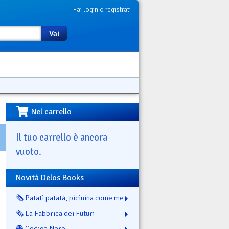
Fai login o registrati
Vai
Nel carrello
Il tuo carrello è ancora
vuoto.
Novità Delos Books
🗞️ Patatì patatà, picinina come me
🗞️ La Fabbrica dei Futuri
👻 Codice Nero