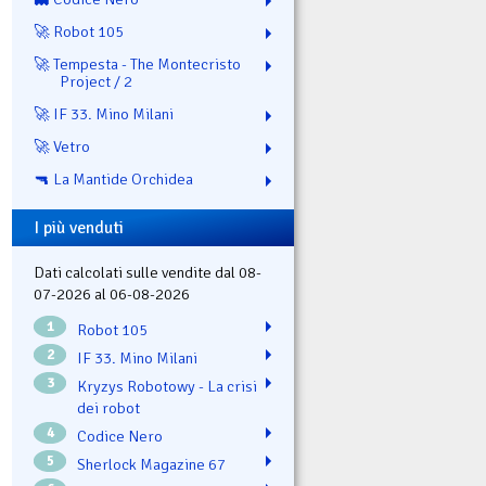
🚀 Robot 105
🚀 Tempesta - The Montecristo
Project / 2
🚀 IF 33. Mino Milani
🚀 Vetro
🔫 La Mantide Orchidea
I più venduti
Dati calcolati sulle vendite dal 08-
07-2026 al 06-08-2026
1
Robot 105
2
IF 33. Mino Milani
3
Kryzys Robotowy - La crisi
dei robot
4
Codice Nero
5
Sherlock Magazine 67