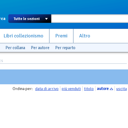
rca
Libri collezionismo
Premi
Altro
Per collana
Per autore
Per reparto
ES
Ordina per:
data di arrivo
più venduti
titolo
autore
uscita