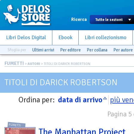
Ricerca
Libri Delos Digital
Ebook
Libri collezionismo
Sfoglia per
Ultimi arrivi
Per editore
Per collana
Per autore
FUMETTI
>
AUTORI
> TITOLI DI DARICK ROBERTSON
TITOLI DI DARICK ROBERTSON
Ordina per:
data di arrivo
più ven
Pagina 5 
FUMETTI
The Manhattan Project.