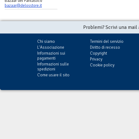
Bazaar del Fantastico
bazaar@delosstore.it
Problemi? Scrivi una mail
Chi siamo
Termini del servizio
L'Associazione
Diritto di recesso
Informazioni sui
Copyright
pagamenti
Privacy
Informazioni sulle
Cookie policy
spedizioni
Come usare il sito