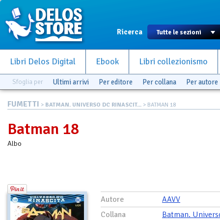
Ricerca
Libri Delos Digital
Ebook
Libri collezionismo
Sfoglia per
Ultimi arrivi
Per editore
Per collana
Per autore
FUMETTI
>
BATMAN. UNIVERSO DC RINASCIT...
> BATMAN 18
Batman 18
Albo
Autore
AAVV
Collana
Batman. Univers