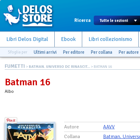
Ricerca
Libri Delos Digital
Ebook
Libri collezionismo
Sfoglia per
Ultimi arrivi
Per editore
Per collana
Per autore
FUMETTI
>
BATMAN. UNIVERSO DC RINASCIT...
> BATMAN 16
Batman 16
Albo
Autore
AAVV
Collana
Batman. Univers