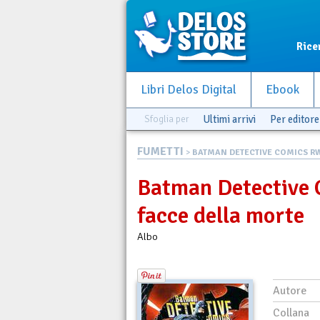
Rice
Libri Delos Digital
Ebook
Sfoglia per
Ultimi arrivi
Per editore
FUMETTI
>
BATMAN DETECTIVE COMICS RW-
Batman Detective 
facce della morte
Albo
Autore
Collana