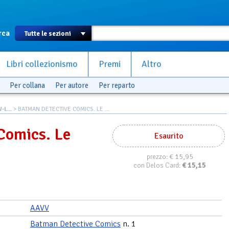
rca
Libri collezionismo
Premi
Altro
Per collana
Per autore
Per reparto
L...
> BATMAN DETECTIVE COMICS. LE ...
Comics. Le
Esaurito
€ 15,95
prezzo:
€
15,15
con Delos Card:
AAVV
Batman Detective Comics
n. 1