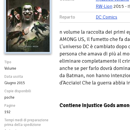
RW-Lion
2015 -
I
Reparto
DC Comics
n volume la raccolta dei primi 
AMONG US, il fumetto che fa da
L’universo DC è cambiato dopo 
persona che amava di più al mon
eliminare completamente il cri
Tipo
anche se per farlo dovrà dominar
Volume
da Batman, non hanno intenzion
Data uscita
d’Acciaio! Che la guerra abbia in
Giugno 2015
Copie disponibili
poche
Contiene Injustice Gods amon
Pagine
192
Tempi medi di preparazione
prima della spedizione