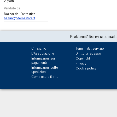
2 giorni
Venduto da
Bazaar del Fantastico
bazaar@delosstore.it
Problemi? Scrivi una mail
Chi siamo
Termini del servizio
L'Associazione
Diritto di recesso
Informazioni sui
Copyright
pagamenti
Privacy
Informazioni sulle
Cookie policy
spedizioni
Come usare il sito