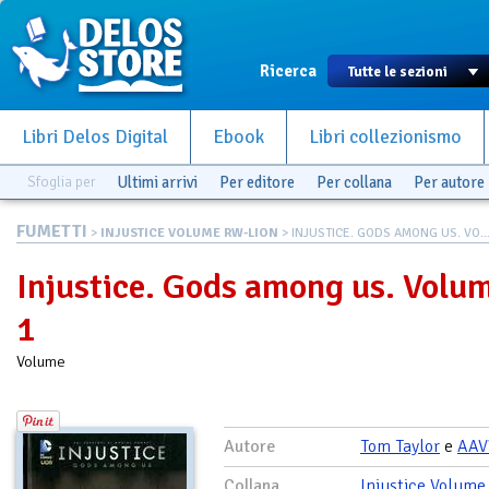
Ricerca
Libri Delos Digital
Ebook
Libri collezionismo
Sfoglia per
Ultimi arrivi
Per editore
Per collana
Per autore
FUMETTI
>
INJUSTICE VOLUME RW-LION
> INJUSTICE. GODS AMONG US. VO..
Injustice. Gods among us. Volu
1
Volume
Autore
Tom Taylor
e
AAV
Collana
Injustice Volume