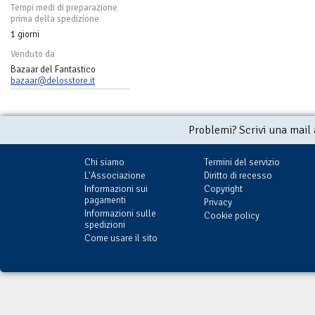
Tempi medi di preparazione
prima della spedizione
1 giorni
Venduto da
Bazaar del Fantastico
bazaar@delosstore.it
Problemi? Scrivi una mail
Chi siamo
Termini del servizio
L'Associazione
Diritto di recesso
Informazioni sui
Copyright
pagamenti
Privacy
Informazioni sulle
Cookie policy
spedizioni
Come usare il sito