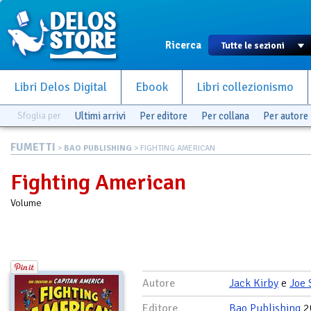
Ricerca
Libri Delos Digital
Ebook
Libri collezionismo
Sfoglia per
Ultimi arrivi
Per editore
Per collana
Per autore
FUMETTI
>
BAO PUBLISHING
> FIGHTING AMERICAN
Fighting American
Volume
Autore
Jack Kirby
e
Joe
Editore
Bao Publishing
2