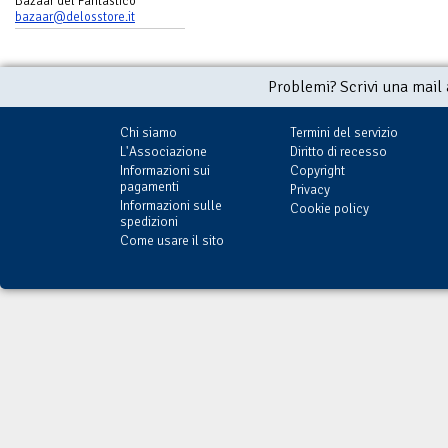
Bazaar del Fantastico
bazaar@delosstore.it
Problemi? Scrivi una mail
Chi siamo
Termini del servizio
L'Associazione
Diritto di recesso
Informazioni sui
Copyright
pagamenti
Privacy
Informazioni sulle
Cookie policy
spedizioni
Come usare il sito