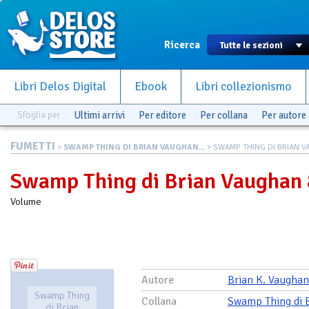
Ricerca
Libri Delos Digital
Ebook
Libri collezionismo
Sfoglia per
Ultimi arrivi
Per editore
Per collana
Per autore
FUMETTI
>
SWAMP THING DI BRIAN VAUGHAN...
> SWAMP THING DI BRIAN V
Swamp Thing di Brian Vaughan 
Volume
Autore
Brian K. Vaughan
Swamp Thing
Collana
Swamp Thing di 
di Brian