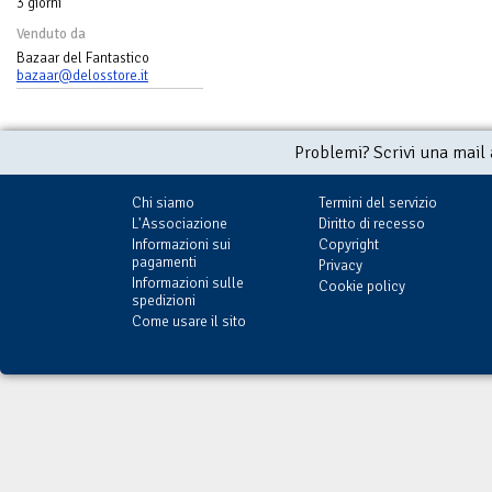
3 giorni
Venduto da
Bazaar del Fantastico
bazaar@delosstore.it
Problemi? Scrivi una mail
Chi siamo
Termini del servizio
L'Associazione
Diritto di recesso
Informazioni sui
Copyright
pagamenti
Privacy
Informazioni sulle
Cookie policy
spedizioni
Come usare il sito