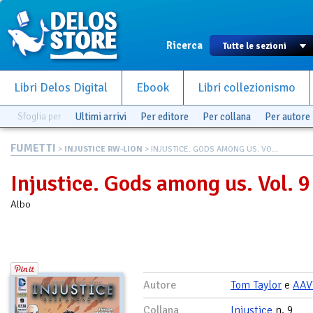
Ricerca
Libri Delos Digital
Ebook
Libri collezionismo
Sfoglia per
Ultimi arrivi
Per editore
Per collana
Per autore
FUMETTI
>
INJUSTICE RW-LION
> INJUSTICE. GODS AMONG US. VO...
Injustice. Gods among us. Vol. 9
Albo
Autore
Tom Taylor
e
AAV
Collana
Injustice
n. 9