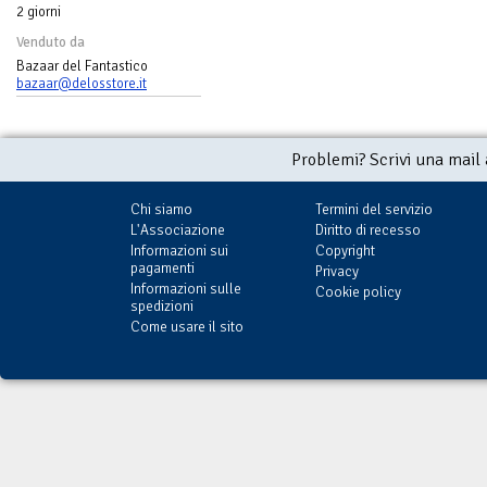
2 giorni
Venduto da
Bazaar del Fantastico
bazaar@delosstore.it
Problemi? Scrivi una mail
Chi siamo
Termini del servizio
L'Associazione
Diritto di recesso
Informazioni sui
Copyright
pagamenti
Privacy
Informazioni sulle
Cookie policy
spedizioni
Come usare il sito