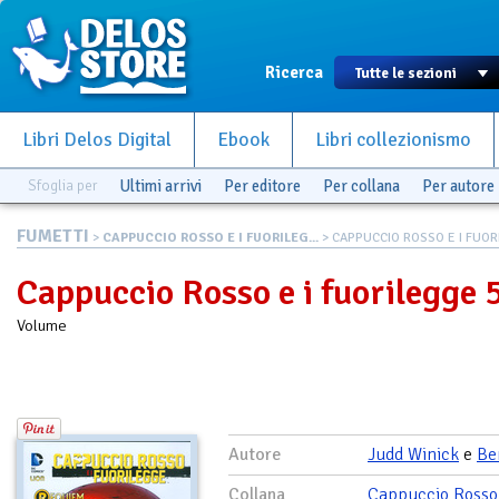
Ricerca
Libri Delos Digital
Ebook
Libri collezionismo
Sfoglia per
Ultimi arrivi
Per editore
Per collana
Per autore
FUMETTI
>
CAPPUCCIO ROSSO E I FUORILEG...
> CAPPUCCIO ROSSO E I FUORI
Cappuccio Rosso e i fuorilegge 
Volume
Autore
Judd Winick
e
Be
Collana
Cappuccio Rosso 