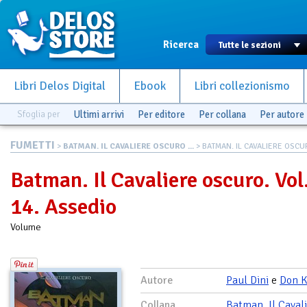
Ricerca
Libri Delos Digital
Ebook
Libri collezionismo
Sfoglia per
Ultimi arrivi
Per editore
Per collana
Per autore
FUMETTI
>
BATMAN. IL CAVALIERE OSCURO ...
> BATMAN. IL CAVALIERE OSCUR
Batman. Il Cavaliere oscuro. Vol
14. Assedio
Volume
Autore
Paul Dini
e
Don 
Collana
Batman. Il Caval