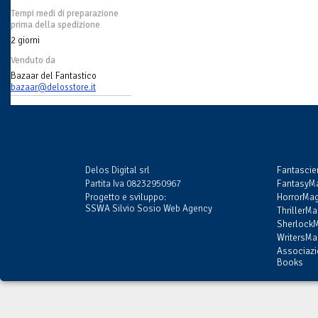
Tempi medi di preparazione
prima della spedizione
2 giorni
Venduto da
Bazaar del Fantastico
bazaar@delosstore.it
Delos Digital srl
Fantasci
Partita Iva 08232950967
FantasyMa
Progetto e sviluppo:
HorrorMag
SSWA Silvio Sosio Web Agency
ThrillerMa
SherlockM
WritersMag
Associazi
Books