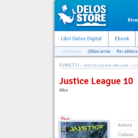
Rice
Libri Delos Digital
Ebook
Sfoglia per
Ultimi arrivi
Per editore
FUMETTI
>
JUSTICE LEAGUE RW-LION
> JUS
Justice League 10
Albo
Autore
Collana