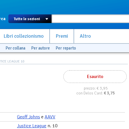
rca
Libri collezionismo
Premi
Altro
Per collana
Per autore
Per reparto
TICE LEAGUE 10
Esaurito
€ 3,95
prezzo:
€
3,75
con Delos Card:
Geoff Johns
e
AAVV
Justice League
n. 10