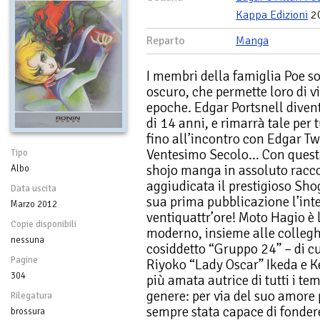
Kappa Edizioni
2
Reparto
Manga
I membri della famiglia Poe so
oscuro, che permette loro di v
epoche. Edgar Portsnell divent
di 14 anni, e rimarrà tale per t
fino all’incontro con Edgar Tw
Ventesimo Secolo… Con questa 
Tipo
shojo manga in assoluto racco
Albo
aggiudicata il prestigioso S
Data uscita
sua prima pubblicazione l’inte
Marzo 2012
ventiquattr’ore! Moto Hagio è 
Copie disponibili
moderno, insieme alle collegh
nessuna
cosiddetto “Gruppo 24” – di c
Pagine
Riyoko “Lady Oscar” Ikeda e K
304
più amata autrice di tutti i te
genere: per via del suo amore p
Rilegatura
sempre stata capace di fondere
brossura