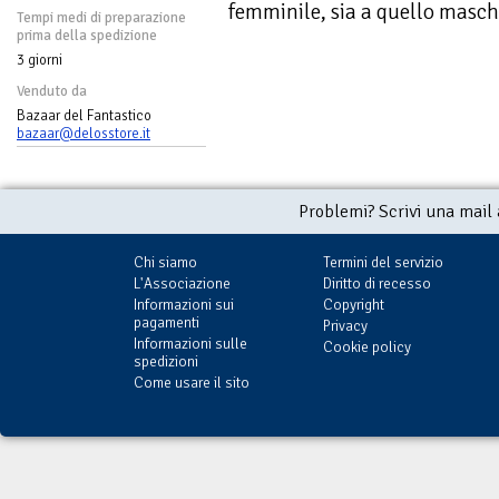
femminile, sia a quello masch
Tempi medi di preparazione
prima della spedizione
3 giorni
Venduto da
Bazaar del Fantastico
bazaar@delosstore.it
Problemi? Scrivi una mail
Chi siamo
Termini del servizio
L'Associazione
Diritto di recesso
Informazioni sui
Copyright
pagamenti
Privacy
Informazioni sulle
Cookie policy
spedizioni
Come usare il sito