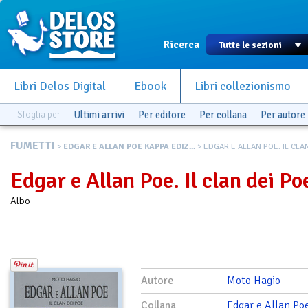
Ricerca
Libri Delos Digital
Ebook
Libri collezionismo
Sfoglia per
Ultimi arrivi
Per editore
Per collana
Per autore
FUMETTI
>
EDGAR E ALLAN POE KAPPA EDIZ...
> EDGAR E ALLAN POE. IL CLAN
Edgar e Allan Poe. Il clan dei Po
Albo
Autore
Moto Hagio
Collana
Edgar e Allan Po