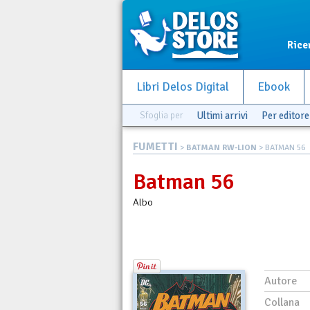
Rice
Libri Delos Digital
Ebook
Sfoglia per
Ultimi arrivi
Per editore
FUMETTI
>
BATMAN RW-LION
> BATMAN 56
Batman 56
Albo
Autore
Collana