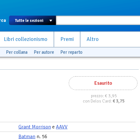
rca
Libri collezionismo
Premi
Altro
Per collana
Per autore
Per reparto
Esaurito
€ 3,95
prezzo:
€
3,75
con Delos Card:
Grant Morrison
e
AAVV
Batman
n. 56