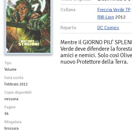
Collana
Freccia Verde TP
RW-Lion
2012
Reparto
DC Comics
Mentre il GIORNO PIU’ SPLEN
Verde deve difendere la foresta 
amici e nemici. Solo così Olive
nuovo Protettore della Terra.
Tipo
Volume
Data uscita
Febbraio 2012
Copie disponibili
nessuna
Pagine
96
Rilegatura
brossura