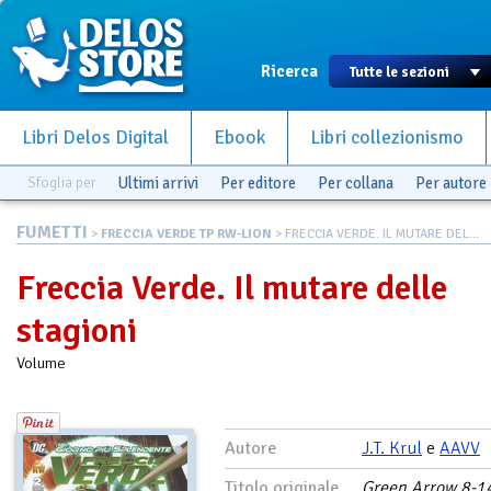
Ricerca
Libri Delos Digital
Ebook
Libri collezionismo
Sfoglia per
Ultimi arrivi
Per editore
Per collana
Per autore
FUMETTI
>
FRECCIA VERDE TP RW-LION
> FRECCIA VERDE. IL MUTARE DEL...
Freccia Verde. Il mutare delle
stagioni
Volume
Autore
J.T. Krul
e
AAVV
Titolo originale
Green Arrow 8-1