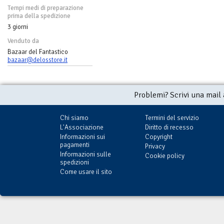
Tempi medi di preparazione
prima della spedizione
3 giorni
Venduto da
Bazaar del Fantastico
bazaar@delosstore.it
Problemi? Scrivi una mail
Chi siamo
Termini del servizio
L'Associazione
Diritto di recesso
Informazioni sui
Copyright
pagamenti
Privacy
Informazioni sulle
Cookie policy
spedizioni
Come usare il sito