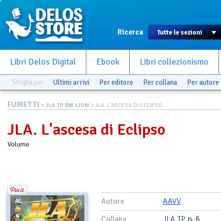
Ricerca
Libri Delos Digital
Ebook
Libri collezionismo
Sfoglia per
Ultimi arrivi
Per editore
Per collana
Per autore
FUMETTI
>
JLA TP RW-LION
> JLA. L'ASCESA DI ECLIPSO
JLA. L'ascesa di Eclipso
Volume
Autore
AAVV
Collana
JLA TP
n. 6