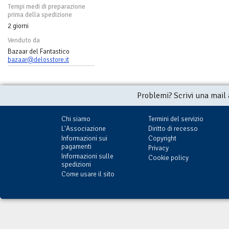
Tempi medi di preparazione
prima della spedizione
2 giorni
Venduto da
Bazaar del Fantastico
bazaar@delosstore.it
Problemi? Scrivi una mail
Chi siamo
Termini del servizio
L'Associazione
Diritto di recesso
Informazioni sui
Copyright
pagamenti
Privacy
Informazioni sulle
Cookie policy
spedizioni
Come usare il sito