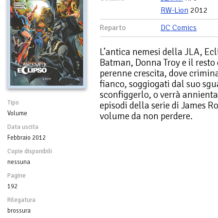
RW-Lion
2012
Reparto
DC Comics
L’antica nemesi della JLA, Ecl
Batman, Donna Troy e il resto 
perenne crescita, dove criminal
fianco, soggiogati dal suo sgu
sconfiggerlo, o verrà annienta
Tipo
episodi della serie di James R
Volume
volume da non perdere.
Data uscita
Febbraio 2012
Copie disponibili
nessuna
Pagine
192
Rilegatura
brossura