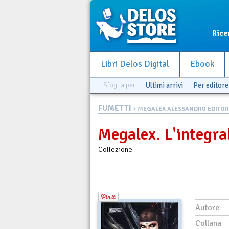
Rice
Libri Delos Digital
Ebook
Sfoglia per
Ultimi arrivi
Per editore
FUMETTI
>
MEGALEX ALESSANDRO EDITOR
Megalex. L'integra
Collezione
Autore
Collana