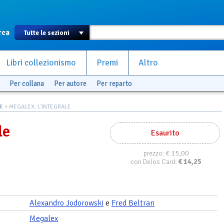
rca
Libri collezionismo
Premi
Altro
Per collana
Per autore
Per reparto
E
> MEGALEX. L'INTEGRALE
le
Esaurito
€ 15,00
prezzo:
€
14,25
con Delos Card:
Alexandro Jodorowski
e
Fred Beltran
Megalex