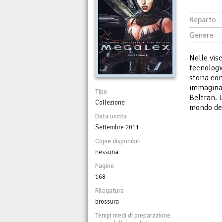
Reparto
Genere
Nelle vis
tecnologi
storia co
immaginar
Tipo
Beltran. 
Collezione
mondo del
Data uscita
Settembre 2011
Copie disponibili
nessuna
Pagine
168
Rilegatura
brossura
Tempi medi di preparazione