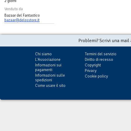
2 giorni
Venduto da
Bazaar del Fantastico
bazaar@delosstore.it
Problemi? Scrivi una mail
Chi siamo
Termini del servizio
L'Associazione
Diritto di recesso
Informazioni sui
Copyright
pagamenti
Privacy
Informazioni sulle
Cookie policy
spedizioni
Come usare il sito