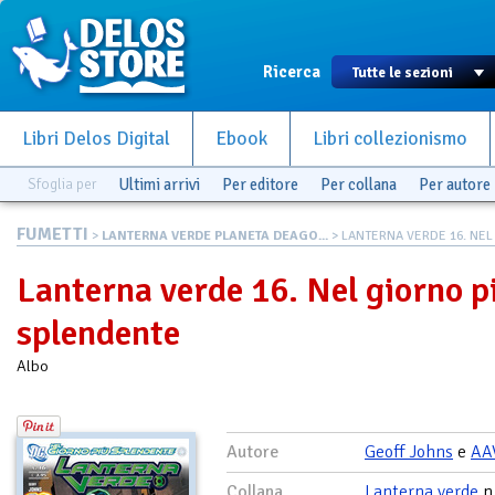
Ricerca
Libri Delos Digital
Ebook
Libri collezionismo
Sfoglia per
Ultimi arrivi
Per editore
Per collana
Per autore
FUMETTI
>
LANTERNA VERDE PLANETA DEAGO...
> LANTERNA VERDE 16. NEL 
Lanterna verde 16. Nel giorno p
splendente
Albo
Autore
Geoff Johns
e
AA
Collana
Lanterna verde
n