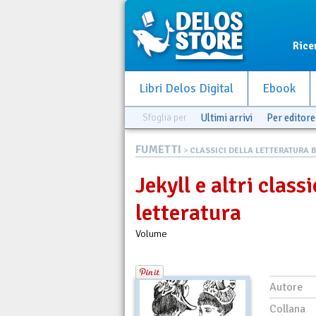
Rice
Libri Delos Digital
Ebook
Sfoglia per
Ultimi arrivi
Per editore
FUMETTI
>
CLASSICI DELLA LETTERATURA B.
Jekyll e altri classi
letteratura
Volume
Autore
Collana