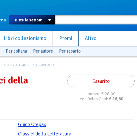
rca
Libri collezionismo
Premi
Altro
Per collana
Per autore
Per reparto
..
> JEKYLL E ALTRI CLASSICI DELL...
ci della
Esaurito
€ 28,00
prezzo:
€
26,60
con Delos Card:
Guido Crepax
Classici della Letteratura