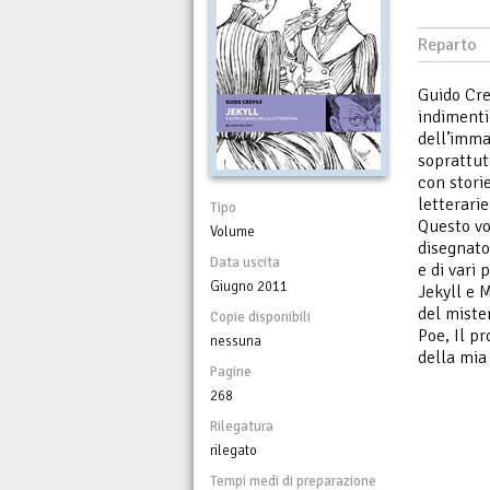
Reparto
Guido Cre
indimenti
dell’imma
soprattut
con stori
letterarie
Tipo
Questo vo
Volume
disegnato
Data uscita
e di vari
Giugno 2011
Jekyll e M
del miste
Copie disponibili
Poe, Il pr
nessuna
della mia
Pagine
268
Rilegatura
rilegato
Tempi medi di preparazione