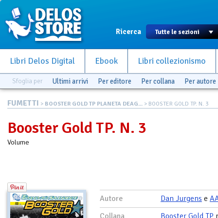
Ricerca
Libri Delos Digital
Ebook
Libri collezionismo
Sfoglia per
Ultimi arrivi
Per editore
Per collana
Per autore
FUMETTI
>
BOOSTER GOLD TP PLANETA DEAG...
> BOOSTER GOLD TP. N. 3
Booster Gold TP. N. 3
Volume
Autore
Dan Jurgens
e
A
Collana
Booster Gold TP
n