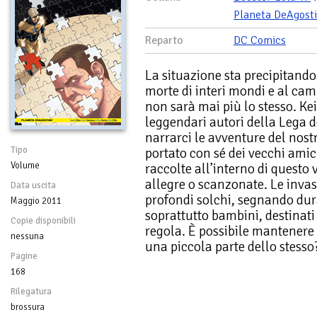
Planeta DeAgosti
Reparto
DC Comics
La situazione sta precipitando!
morte di interi mondi e al ca
non sarà mai più lo stesso. Kei
leggendari autori della Lega de
narrarci le avventure del nost
Tipo
portato con sé dei vecchi amici
Volume
raccolte all’interno di quest
allegre o scanzonate. Le invas
Data uscita
profondi solchi, segnando du
Maggio 2011
soprattutto bambini, destinati 
Copie disponibili
regola. È possibile mantenere
nessuna
una piccola parte dello stesso
Pagine
168
Rilegatura
brossura