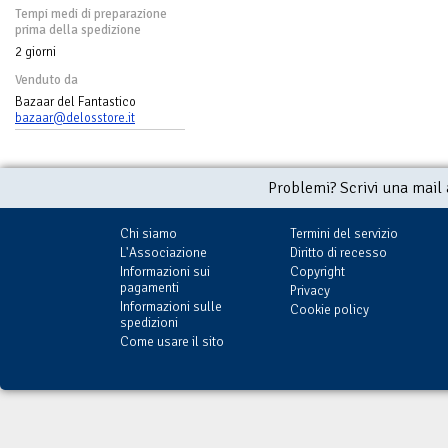
Tempi medi di preparazione
prima della spedizione
2 giorni
Venduto da
Bazaar del Fantastico
bazaar@delosstore.it
Problemi? Scrivi una mail
Chi siamo
Termini del servizio
L'Associazione
Diritto di recesso
Informazioni sui
Copyright
pagamenti
Privacy
Informazioni sulle
Cookie policy
spedizioni
Come usare il sito