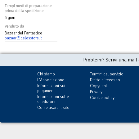
Tempi medi di preparazione
prima della spedizione
5 giorni
Venduto da
Bazaar del Fantastico
bazaar@delosstore.it
Problemi? Scrivi una mail
Chi siamo
Termini del servizio
L'Associazione
Diritto di recesso
Informazioni sui
Copyright
pagamenti
Privacy
Informazioni sulle
Cookie policy
spedizioni
Come usare il sito