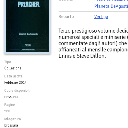
Planeta DeAgosti
Reparto
Vertigo
Terzo prestigioso volume dedic
numerosi speciali e miniserie
commentate dagli autori) che 
affiancati al mensile campione 
Ennis e Steve Dillon.
Tipo
Collezione
Data uscita
Febbraio 2014
Copie disponibili
nessuna
Pagine
568
Rilegatura
brossura