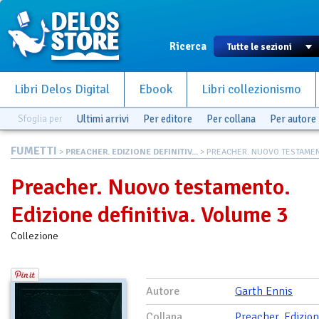
Ricerca
Libri Delos Digital
Ebook
Libri collezionismo
Sfoglia per
Ultimi arrivi
Per editore
Per collana
Per autore
FUMETTI
>
PREACHER. EDIZIONE DEFINITIV...
> PREACHER. NUOVO TESTAMENT
Preacher. Nuovo testamento.
Edizione definitiva. Volume 3
Collezione
Autore
Garth Ennis
Collana
Preacher. Edizion