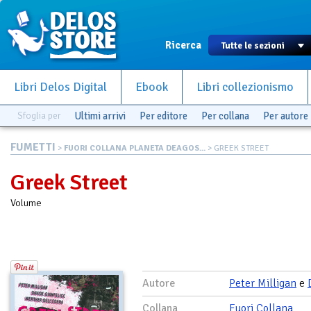
Ricerca
Libri Delos Digital
Ebook
Libri collezionismo
Sfoglia per
Ultimi arrivi
Per editore
Per collana
Per autore
FUMETTI
>
FUORI COLLANA PLANETA DEAGOS...
> GREEK STREET
Greek Street
Volume
Autore
Peter Milligan
e
Collana
Fuori Collana