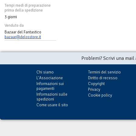
Tempi medi di preparazione
prima della spedizione
3 giorni
Venduto da
Bazaar del Fantastico
bazaar@delosstore.it
Problemi? Scrivi una mail
Chi siamo
Termini del servizio
L'Associazione
Diritto di recesso
Informazioni sui
Copyright
pagamenti
Privacy
Informazioni sulle
Cookie policy
spedizioni
Come usare il sito