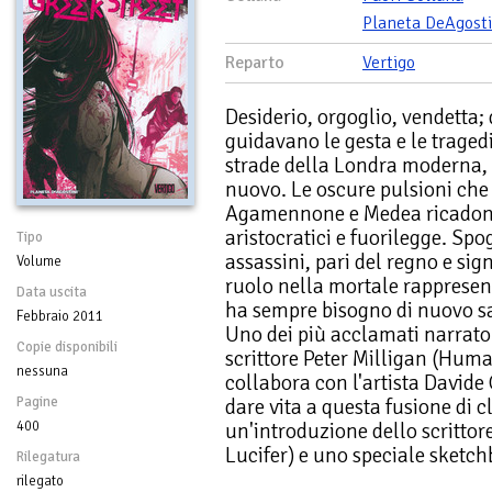
Planeta DeAgosti
Reparto
Vertigo
Desiderio, orgoglio, vendetta; 
guidavano le gesta e le tragedi
strade della Londra moderna, 
nuovo. Le oscure pulsioni che
Agamennone e Medea ricadono
aristocratici e fuorilegge. Spog
Tipo
assassini, pari del regno e sig
Volume
ruolo nella mortale rappresen
Data uscita
ha sempre bisogno di nuovo sa
Febbraio 2011
Uno dei più acclamati narrator
Copie disponibili
scrittore Peter Milligan (Huma
nessuna
collabora con l'artista Davide
Pagine
dare vita a questa fusione di 
400
un'introduzione dello scrittor
Lucifer) e uno speciale sketch
Rilegatura
rilegato