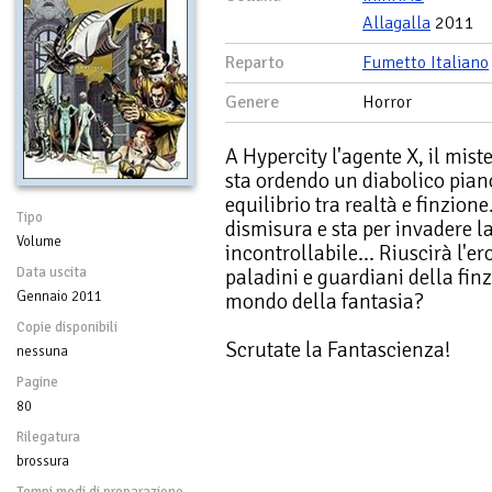
Allagalla
2011
Reparto
Fumetto Italiano
Genere
Horror
A Hypercity l'agente X, il mis
sta ordendo un diabolico piano
equilibrio tra realtà e finzione
Tipo
dismisura e sta per invadere 
Volume
incontrollabile... Riuscirà l'e
Data uscita
paladini e guardiani della finz
Gennaio 2011
mondo della fantasia?
Copie disponibili
Scrutate la Fantascienza!
nessuna
Pagine
80
Rilegatura
brossura
Tempi medi di preparazione