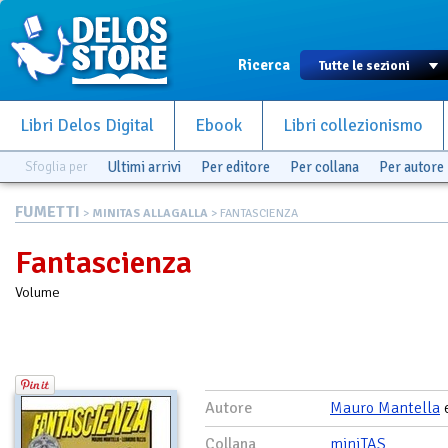
Ricerca
Libri Delos Digital
Ebook
Libri collezionismo
Sfoglia per
Ultimi arrivi
Per editore
Per collana
Per autore
FUMETTI
>
MINITAS ALLAGALLA
> FANTASCIENZA
Fantascienza
Volume
Autore
Mauro Mantella
Collana
miniTAS