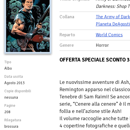
Darkness: Shop T
Collana
The Army of Dar
Planeta DeAgosti
Reparto
World Comics
Genere
Horror
OFFERTA SPECIALE SCONTO 
Tipo
Albo
Data uscita
Le nuovissime avventure di Ash, 
Agosto 2013
Remington apparso nel classico
Copie disponibili
Tenebre di Sam Raimi! Se anco
nessuna
serie, “Cenere alla cenere” è il 
Pagine
follia e nell’azione stile Ash!
208
Il volume raccoglie anche tutte l
Rilegatura
4 copertine fotografiche e quell
brossura