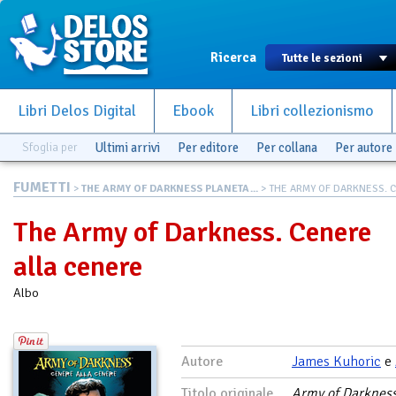
Ricerca
Libri Delos Digital
Ebook
Libri collezionismo
Sfoglia per
Ultimi arrivi
Per editore
Per collana
Per autore
FUMETTI
>
THE ARMY OF DARKNESS PLANETA...
> THE ARMY OF DARKNESS. C
The Army of Darkness. Cenere
alla cenere
Albo
Autore
James Kuhoric
e
Titolo originale
Army of Darkness