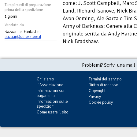
come: J. Scott Campbell, Marc 
Tempi medi di preparazione
prima della spedizione
Land, Richard Isanove, Nick Br
1 giorni
Avon Oeming, Ale Garza e Tim S
Venduto da
Army of Darkness: Cenere alla C
Bazaar del Fantastico
originale scritta da Andy Hartne
bazaar@delosstore.it
Nick Bradshaw.
Problemi? Scrivi una mail
Chi siamo
Termini del servizio
L'Associazione
Diritto di recesso
Informazioni sui
Copyright
pagamenti
Privacy
Informazioni sulle
Cookie policy
spedizioni
Come usare il sito