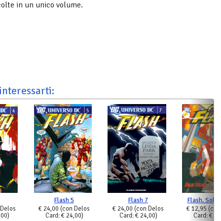
colte in un unico volume.
interessarti:
Flash 5
Flash 7
Flash. Soldi
 Delos
€ 24,00
(con Delos
€ 24,00
(con Delos
€ 12,95
(con
,00)
Card: € 24,00)
Card: € 24,00)
Card: € 12