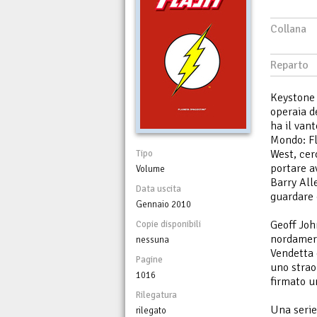
Collana
Reparto
Keystone 
operaia de
ha il vant
Mondo: Fl
West, cerc
Tipo
portare av
Volume
Barry All
Data uscita
guardare e
Gennaio 2010
Geoff Joh
Copie disponibili
nordameri
nessuna
Vendetta 
Pagine
uno strao
1016
firmato un
Rilegatura
Una serie
rilegato