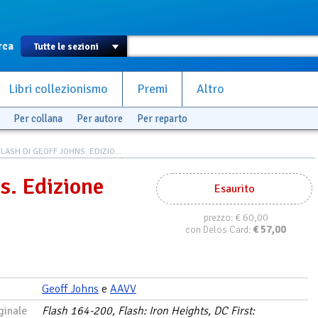
rca
Libri collezionismo
Premi
Altro
Per collana
Per autore
Per reparto
FLASH DI GEOFF JOHNS. EDIZIO...
s. Edizione
Esaurito
€ 60,00
prezzo:
€
57,00
con Delos Card:
Geoff Johns
e
AAVV
ginale
Flash 164-200, Flash: Iron Heights, DC First: