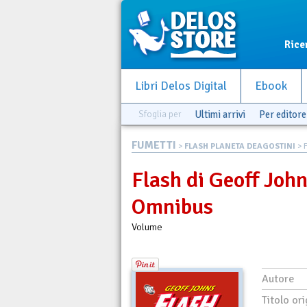
Rice
Libri Delos Digital
Ebook
Sfoglia per
Ultimi arrivi
Per editore
FUMETTI
>
FLASH PLANETA DEAGOSTINI
> 
Flash di Geoff John
Omnibus
Volume
Autore
Titolo ori