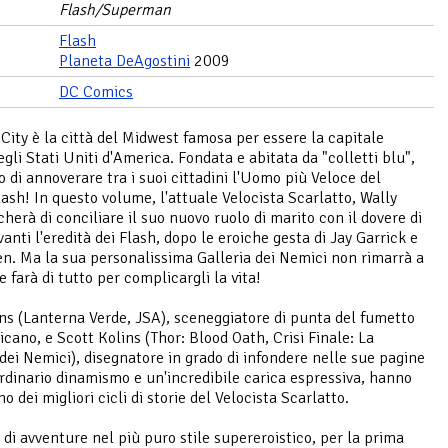
Flash/Superman
Flash
Planeta DeAgostini
2009
DC Comics
City è la città del Midwest famosa per essere la capitale
gli Stati Uniti d'America. Fondata e abitata da "colletti blu",
o di annoverare tra i suoi cittadini l'Uomo più Veloce del
ash! In questo volume, l'attuale Velocista Scarlatto, Wally
herà di conciliare il suo nuovo ruolo di marito con il dovere di
anti l'eredità dei Flash, dopo le eroiche gesta di Jay Garrick e
en. Ma la sua personalissima Galleria dei Nemici non rimarrà a
 farà di tutto per complicargli la vita!
ns (Lanterna Verde, JSA), sceneggiatore di punta del fumetto
cano, e Scott Kolins (Thor: Blood Oath, Crisi Finale: La
dei Nemici), disegnatore in grado di infondere nelle sue pagine
rdinario dinamismo e un'incredibile carica espressiva, hanno
o dei migliori cicli di storie del Velocista Scarlatto.
 di avventure nel più puro stile supereroistico, per la prima