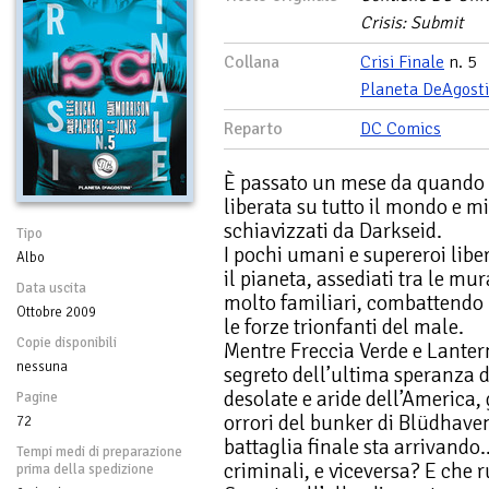
Crisis: Submit
Collana
Crisi Finale
n. 5
Planeta DeAgosti
Reparto
DC Comics
È passato un mese da quando l
liberata su tutto il mondo e mi
schiavizzati da Darkseid.
Tipo
I pochi umani e supereroi liber
Albo
il pianeta, assediati tra le mur
Data uscita
molto familiari, combattendo 
Ottobre 2009
le forze trionfanti del male.
Copie disponibili
Mentre Freccia Verde e Lantern
nessuna
segreto dell’ultima speranza d
desolate e aride dell’America, 
Pagine
orrori del bunker di Blüdhaven
72
battaglia finale sta arrivand
Tempi medi di preparazione
criminali, e viceversa? E che 
prima della spedizione