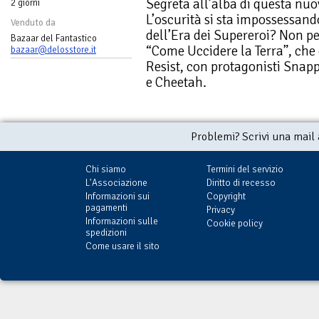
Segreta all’alba di questa nu
2 giorni
L’oscurità si sta impossessand
Venduto da
dell’Era dei Supereroi? Non p
Bazaar del Fantastico
“Come Uccidere la Terra”, che
bazaar@delosstore.it
Resist, con protagonisti Snapp
e Cheetah.
Problemi? Scrivi una mail
Chi siamo
Termini del servizio
L'Associazione
Diritto di recesso
Informazioni sui
Copyright
pagamenti
Privacy
Informazioni sulle
Cookie policy
spedizioni
Come usare il sito