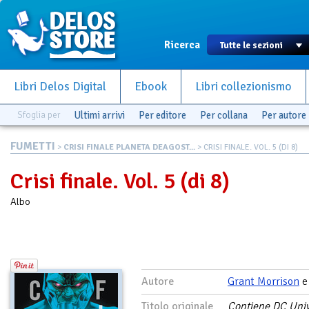
Ricerca
Libri Delos Digital
Ebook
Libri collezionismo
Sfoglia per
Ultimi arrivi
Per editore
Per collana
Per autore
FUMETTI
>
CRISI FINALE PLANETA DEAGOST...
> CRISI FINALE. VOL. 5 (DI 8)
Crisi finale. Vol. 5 (di 8)
Albo
Autore
Grant Morrison
Titolo originale
Contiene DC Unive