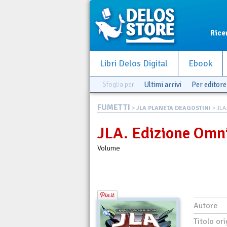
Rice
Libri Delos Digital
Ebook
Sfoglia per
Ultimi arrivi
Per editore
FUMETTI
>
JLA PLANETA DEAGOSTINI
> JLA
JLA. Edizione Omn
Volume
Autore
Titolo ori