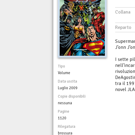
Collana
Reparto
Superman
J’onn J’o
I sette p
nell’inca
Tipo
rivoluzio
Volume
DeAgostin
Data uscita
tra il 19
Luglio 2009
novel JLA
Copie disponibili
nessuna
Pagine
1120
Rilegatura
brossura