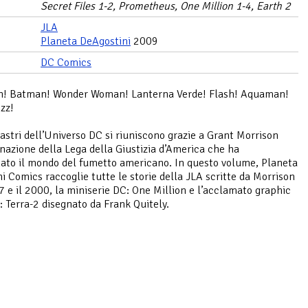
Secret Files 1-2, Prometheus, One Million 1-4, Earth 2
JLA
Planeta DeAgostini
2009
DC Comics
! Batman! Wonder Woman! Lanterna Verde! Flash! Aquaman!
nzz!
ilastri dell’Universo DC si riuniscono grazie a Grant Morrison
rnazione della Lega della Giustizia d’America che ha
nato il mondo del fumetto americano. In questo volume, Planeta
i Comics raccoglie tutte le storie della JLA scritte da Morrison
97 e il 2000, la miniserie DC: One Million e l’acclamato graphic
: Terra-2 disegnato da Frank Quitely.