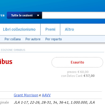
rca
Libri collezionismo
Premi
Altro
Per collana
Per autore
Per reparto
. EDIZIONE OMNIBUS
ibus
Esaurito
€ 60,00
prezzo:
€
57,00
con Delos Card:
Grant Morrison
e
AAVV
ginale
JLA 1-17, 22-26, 28-31, 34, 36-41, 1.000.000, JLA