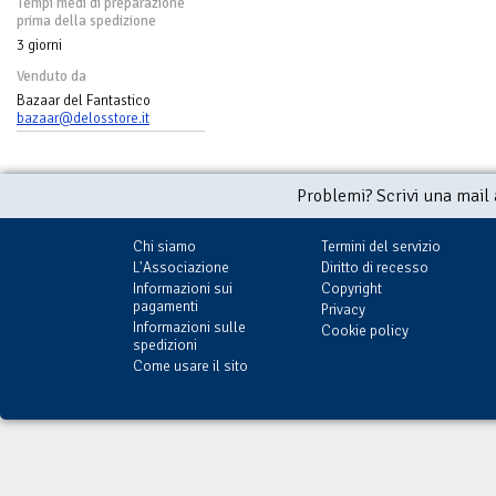
Tempi medi di preparazione
prima della spedizione
3 giorni
Venduto da
Bazaar del Fantastico
bazaar@delosstore.it
Problemi? Scrivi una mail
Chi siamo
Termini del servizio
L'Associazione
Diritto di recesso
Informazioni sui
Copyright
pagamenti
Privacy
Informazioni sulle
Cookie policy
spedizioni
Come usare il sito