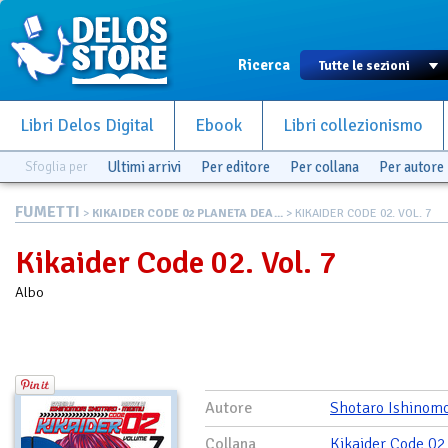
Ricerca
Libri Delos Digital
Ebook
Libri collezionismo
Sfoglia per
Ultimi arrivi
Per editore
Per collana
Per autore
FUMETTI
>
KIKAIDER CODE 02 PLANETA DEA...
> KIKAIDER CODE 02. VOL. 7
Kikaider Code 02. Vol. 7
Albo
Autore
Shotaro Ishinomo
Collana
Kikaider Code 02