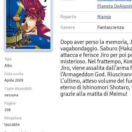
Planeta DeAgosti
Reparto
Manga
Genere
Fantascienza
Dopo aver perso la memoria, J
vagabondaggio. Saburo (Haka
attacca e ferisce Jiro per poi 
Tipo
misterioso. Nel frattempo, Kom
Albo
Jiro, viene assalita dall’arma
l’Armageddon God. Riusciranno
Data uscita
L’ultimo, atteso volume del fum
Aprile 2009
eterno di Ishinomori Shotaro, 
Copie disponibili
grazie alla matita di Meimu!
nessuna
Pagine
208
Rilegatura
tascabile