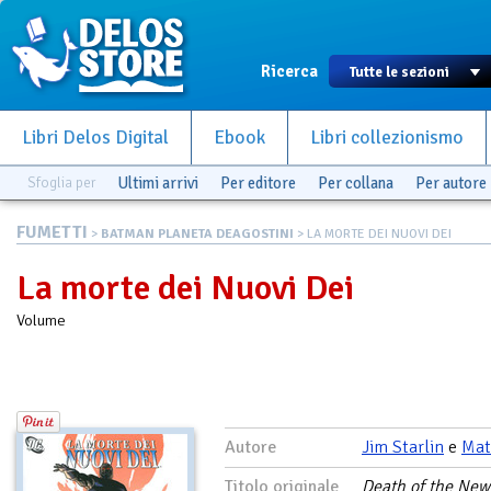
Ricerca
Libri Delos Digital
Ebook
Libri collezionismo
Sfoglia per
Ultimi arrivi
Per editore
Per collana
Per autore
FUMETTI
>
BATMAN PLANETA DEAGOSTINI
> LA MORTE DEI NUOVI DEI
La morte dei Nuovi Dei
Volume
Autore
Jim Starlin
e
Mat
Titolo originale
Death of the New