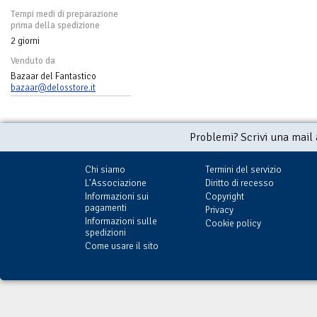
Tempi medi di preparazione
prima della spedizione
2 giorni
Venduto da
Bazaar del Fantastico
bazaar@delosstore.it
Problemi? Scrivi una mail
Chi siamo
Termini del servizio
L'Associazione
Diritto di recesso
Informazioni sui
Copyright
pagamenti
Privacy
Informazioni sulle
Cookie policy
spedizioni
Come usare il sito