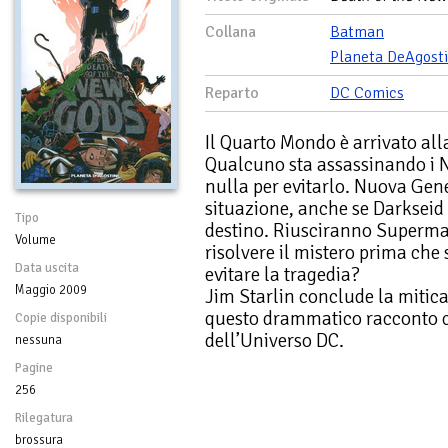
Collana
Batman
Planeta DeAgosti
Reparto
DC Comics
Il Quarto Mondo è arrivato alla
Qualcuno sta assassinando i N
nulla per evitarlo. Nuova Gen
situazione, anche se Darkseid
Tipo
destino. Riusciranno Superman
Volume
risolvere il mistero prima che
Data uscita
evitare la tragedia?
Maggio 2009
Jim Starlin conclude la mitica
questo drammatico racconto 
Copie disponibili
dell’Universo DC.
nessuna
Pagine
256
Rilegatura
brossura