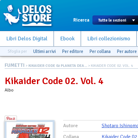
Ricerca
Libri Delos Digital
Ebook
Libri collezionismo
Sfoglia per
Ultimi arrivi
Per editore
Per collana
Per autore
FUMETTI
>
KIKAIDER CODE 02 PLANETA DEA...
> KIKAIDER CODE 02. VOL. 4
Kikaider Code 02. Vol. 4
Albo
Autore
Shotaro Ishinomo
Collana
Kikaider Code 02