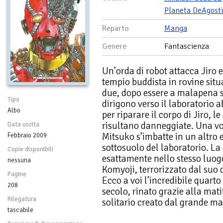
Planeta DeAgosti
Reparto
Manga
Genere
Fantascienza
Un’orda di robot attacca Jiro e
tempio buddista in rovine sit
due, dopo essere a malapena so
Tipo
dirigono verso il laboratorio
Albo
per riparare il corpo di Jiro, 
risultano danneggiate. Una vol
Data uscita
Mitsuko s’imbatte in un altro e
Febbraio 2009
sottosuolo del laboratorio. La
Copie disponibili
esattamente nello stesso luogo
nessuna
Komyoji, terrorizzato dal suo 
Pagine
Ecco a voi l’incredibile quart
208
secolo, rinato grazie alla mat
Rilegatura
solitario creato dal grande m
tascabile