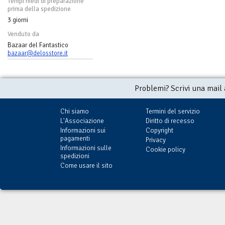
Tempi medi di preparazione
prima della spedizione
3 giorni
Venduto da
Bazaar del Fantastico
bazaar@delosstore.it
Problemi? Scrivi una mail
Chi siamo
Termini del servizio
L'Associazione
Diritto di recesso
Informazioni sui
Copyright
pagamenti
Privacy
Informazioni sulle
Cookie policy
spedizioni
Come usare il sito