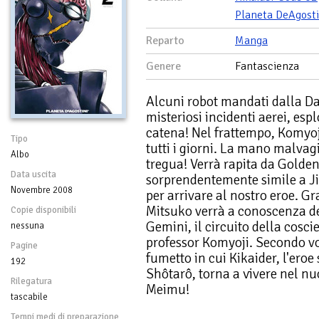
Planeta DeAgosti
Reparto
Manga
Genere
Fantascienza
Alcuni robot mandati dalla Da
misteriosi incidenti aerei, espl
catena! Nel frattempo, Komyoji
Tipo
tutti i giorni. La mano malvag
Albo
tregua! Verrà rapita da Golde
Data uscita
sorprendentemente simile a Ji
Novembre 2008
per arrivare al nostro eroe. Gr
Mitsuko verrà a conoscenza del
Copie disponibili
Gemini, il circuito della cosci
nessuna
professor Komyoji. Secondo v
Pagine
fumetto in cui Kikaider, l'eroe
192
Shôtarô, torna a vivere nel nu
Rilegatura
Meimu!
tascabile
Tempi medi di preparazione