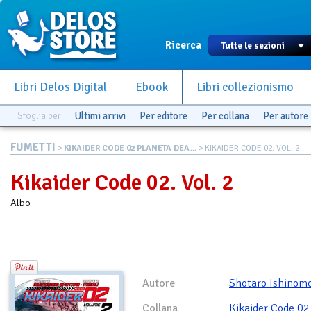
Ricerca
Libri Delos Digital
Ebook
Libri collezionismo
Sfoglia per
Ultimi arrivi
Per editore
Per collana
Per autore
FUMETTI
>
KIKAIDER CODE 02 PLANETA DEA...
> KIKAIDER CODE 02. VOL. 2
Kikaider Code 02. Vol. 2
Albo
Autore
Shotaro Ishinomo
Collana
Kikaider Code 02