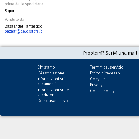
prima della spedizione
3 giorni
Venduto da
Bazaar del Fantastico
bazaar@delosstore.it
Problemi? Scrivi una mail
Chi siamo
Termini del servizio
L'Associazione
Diritto di recesso
Informazioni sui
Copyright
pagamenti
Privacy
Informazioni sulle
Cookie policy
spedizioni
Come usare il sito