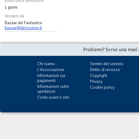
prima della spedizione
1 giorni
Venduto da
Bazaar del Fantastico
bazaar@delosstore.it
Problemi? Scrivi una mail
Chi siamo
Termini del servizio
L'Associazione
Diritto di recesso
Informazioni sui
Copyright
pagamenti
Privacy
Informazioni sulle
Cookie policy
spedizioni
Come usare il sito