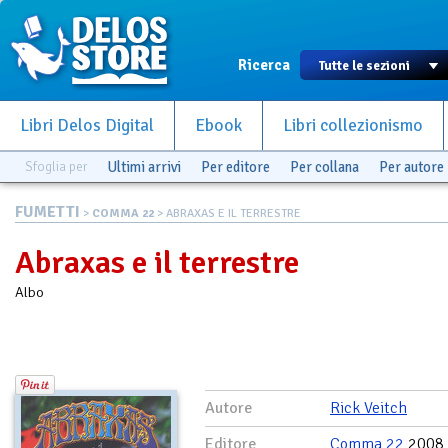
Ricerca
Libri Delos Digital
Ebook
Libri collezionismo
Sfoglia per
Ultimi arrivi
Per editore
Per collana
Per autore
FUMETTI
>
COMMA 22
> ABRAXAS E IL TERRESTRE
Abraxas e il terrestre
Albo
Autore
Rick Veitch
Editore
Comma 22
2008