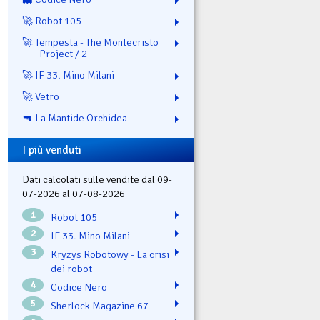
🚀 Robot 105
🚀 Tempesta - The Montecristo
Project / 2
🚀 IF 33. Mino Milani
🚀 Vetro
🔫 La Mantide Orchidea
I più venduti
Dati calcolati sulle vendite dal 09-
07-2026 al 07-08-2026
1
Robot 105
2
IF 33. Mino Milani
3
Kryzys Robotowy - La crisi
dei robot
4
Codice Nero
5
Sherlock Magazine 67