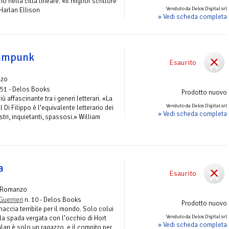
o nella città lineare. «Il miglior scrittore
Venduto da Delos Digital srl
Harlan Ellison
» Vedi scheda completa
eampunk
Esaurito
nzo
 51 - Delos Books
Prodotto nuovo
iù affascinante tra i generi letterari. «La
Venduto da Delos Digital srl
 Di Filippo è l’equivalente letterario dei
» Vedi scheda completa
stri, inquietanti, spassosi.» William
a
Esaurito
 Romanzo
Guerrieri
n. 10 - Delos Books
Prodotto nuovo
accia terribile per il mondo. Solo colui
Venduto da Delos Digital srl
la spada vergata con l’occhio di Hort
» Vedi scheda completa
alan è solo un ragazzo, e il compito per