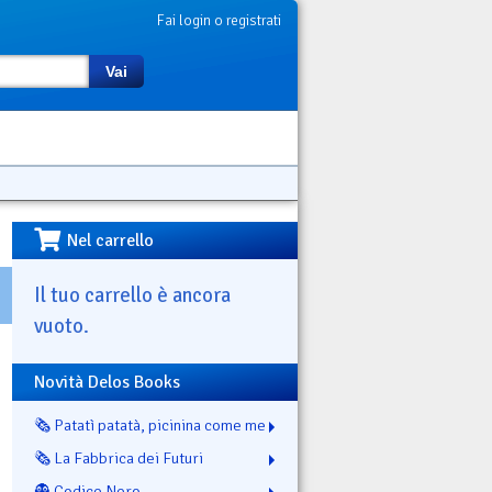
Fai login o registrati
Vai
Nel carrello
Il tuo carrello è ancora
vuoto.
Novità Delos Books
🗞️ Patatì patatà, picinina come me
🗞️ La Fabbrica dei Futuri
👻 Codice Nero