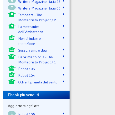
6
Writers Magazine Italia 25
7
Writers Magazine Italia 63
8
Tempesta - The
Montecristo Project / 2
9
La meccanica
dell'Ambaradan
10
Non ci indurre in
tentazione
11
Sussurrami, o dea
12
La prima colonia - The
Montecristo Project / 1
13
Robot 103
14
Robot 104
15
Oltre il pianeta del vento
Ebook più venduti
Aggiornata ogni ora
1
Robot 105