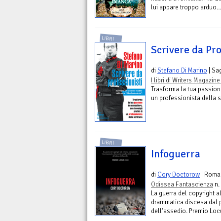
lui appare troppo arduo
LIBRI
Scrivere da Pro
di
Stefano Di Marino
| Sa
I libri di Writers Magazine 
Trasforma la tua passione 
un professionista della s
LIBRI
Infoguerra
di
Cory Doctorow
| Roma
Odissea Fantascienza
n.
La guerra del copyright 
drammatica discesa dal p
dell'assedio. Premio Lo