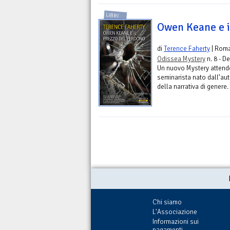
LIBRI
Owen Keane e i
di
Terence Faherty
| Rom
Odissea Mystery
n. 8 - D
Un nuovo Mystery attende
seminarista nato dall’auto
della narrativa di genere.
Chi siamo
L'Associazione
Informazioni sui
pagamenti