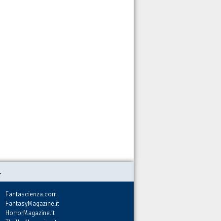
.
Fantascienza.com
FantasyMagazine.it
HorrorMagazine.it