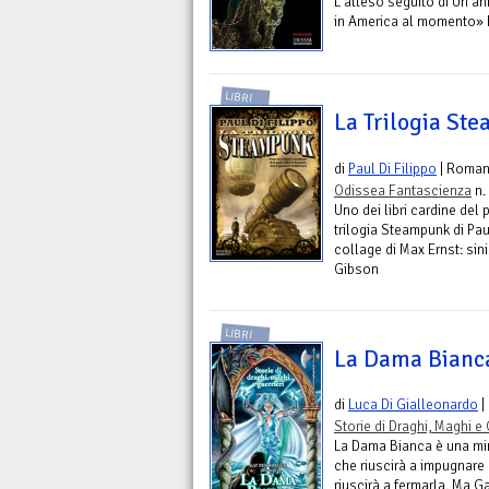
L'atteso seguito di Un ann
in America al momento» 
LIBRI
La Trilogia St
di
Paul Di Filippo
| Roma
Odissea Fantascienza
n.
Uno dei libri cardine del p
trilogia Steampunk di Paul
collage di Max Ernst: sini
Gibson
LIBRI
La Dama Bianc
di
Luca Di Gialleonardo
|
Storie di Draghi, Maghi e 
La Dama Bianca è una min
che riuscirà a impugnare 
riuscirà a fermarla. Ma G