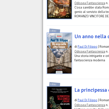
Odissea Fantascienza
n.
Cosa sarebbe stata Roma
genio al servizio della t
ROMANZO VINCITORE DE
LIBRI
Un anno nella c
di
Paul Di Filippo
| Roma
Odissea Fantascienza
n.
Una storia intrigante e or
fantascienza moderna
LIBRI
La principessa 
di
Paul Di Filippo
| Roma
Odissea Fantascienza
n.