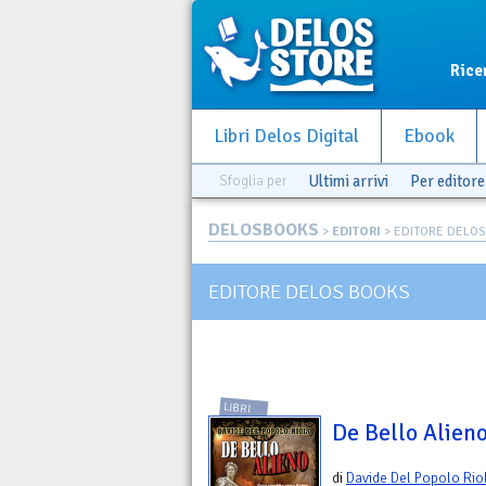
Rice
Libri Delos Digital
Ebook
Sfoglia per
Ultimi arrivi
Per editore
DELOSBOOKS
>
EDITORI
> EDITORE DELO
EDITORE DELOS BOOKS
LIBRI
De Bello Alien
di
Davide Del Popolo Rio