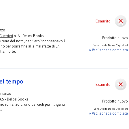
Esaurito
nzo
Guerrieri
n. 8 - Delos Books
Prodotto nuovo
le terre del nord, degli eroi inconsapevoli
Venduto da Delos Digital srl
no per porre fine alle malefatte di un
» Vedi scheda completa
lla morte.
del tempo
Esaurito
omanzo
 65 - Delos Books
Prodotto nuovo
mo romanzo di uno dei cicli più intriganti
Venduto da Delos Digital srl
na
» Vedi scheda completa