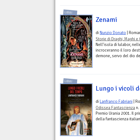
LIBRI
Zenami
di
Nunzio Donato
| Roma
Storie di Draghi, Maghi e 
Nell’isola di Iulabor, nel
incroceranno il loro desti
demone, servo del dio de
LIBRI
Lungo i vicoli 
di
Lanfranco Fabriani
| R
Odissea Fantascienza
n.
Premio Urania 2001. Il pri
della fantascienza italia