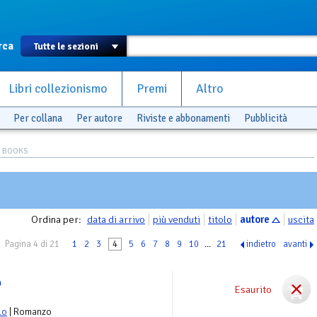
rca
Libri collezionismo
Premi
Altro
Per collana
Per autore
Riviste e abbonamenti
Pubblicità
S BOOKS
Ordina per:
data di arrivo
più venduti
titolo
autore
uscita
Pagina 4 di 21
1
2
3
4
5
6
7
8
9
10
...
21
indietro
avanti
o
Esaurito
lo
| Romanzo