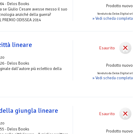
 64 - Delos Books
Prodotto nuovo
 se Giulio Cesare avesse messo il suo
Venduto da Delos Digital srl
ecnologia anziché della guerra?
» Vedi scheda completa
L PREMIO ODISSEA 2014
ittà lineare
Esaurito
nzo
 26 - Delos Books
Prodotto nuovo
iginale dall'autore più eclettico della
Venduto da Delos Digital srl
» Vedi scheda completa
della giungla lineare
Esaurito
nzo
 55 - Delos Books
Prodotto nuovo