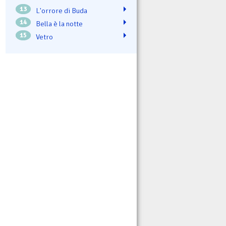
13
L'orrore di Buda
14
Bella è la notte
15
Vetro