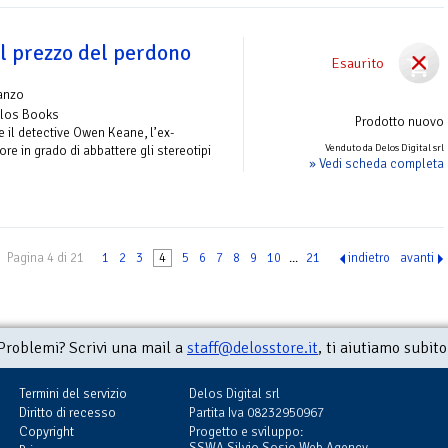
l prezzo del perdono
Esaurito
anzo
elos Books
Prodotto nuovo
 il detective Owen Keane, l’ex-
Venduto da Delos Digital srl
re in grado di abbattere gli stereotipi
» Vedi scheda completa
Pagina 4 di 21
1
2
3
4
5
6
7
8
9
10
...
21
indietro
avanti
Problemi? Scrivi una mail a
staff@delosstore.it
, ti aiutiamo subito
Termini del servizio
Delos Digital srl
Diritto di recesso
Partita Iva 08232950967
Copyright
Progetto e sviluppo:
SSWA Silvio Sosio Web Agency