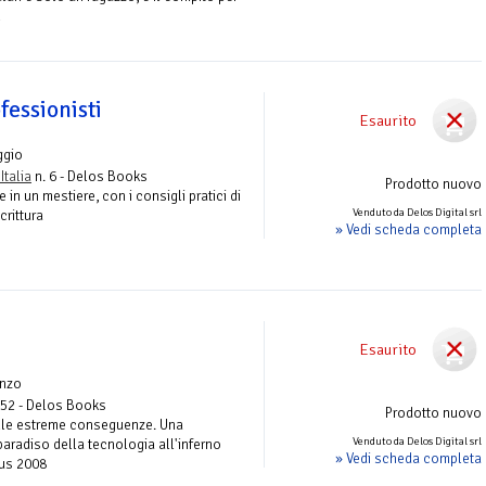
…
fessionisti
Esaurito
ggio
Italia
n. 6 - Delos Books
Prodotto nuovo
in un mestiere, con i consigli pratici di
Venduto da Delos Digital srl
crittura
» Vedi scheda completa
Esaurito
nzo
 52 - Delos Books
Prodotto nuovo
alle estreme conseguenze. Una
Venduto da Delos Digital srl
aradiso della tecnologia all'inferno
» Vedi scheda completa
cus 2008