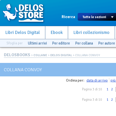
Ricerca
Libri Delos Digital
Ebook
Libri collezionismo
Sfoglia per
Ultimi arrivi
Per editore
Per collana
Per autore
DELOSBOOKS
>
COLLANE
>
DELOS DIGITAL
> COLLANA CONVOY
COLLANA CONVOY
Ordina per:
data di arrivo
più
Pagina 3 di 10
1
2
Pagina 3 di 10
1
2