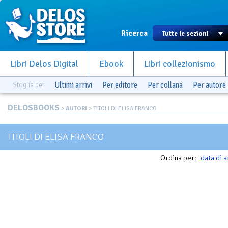
Ricerca
Libri Delos Digital
Ebook
Libri collezionismo
Sfoglia per
Ultimi arrivi
Per editore
Per collana
Per autore
DELOSBOOKS
>
AUTORI
> TITOLI DI ELISA FRANCO
TITOLI DI ELISA FRANCO
Ordina per:
data di a