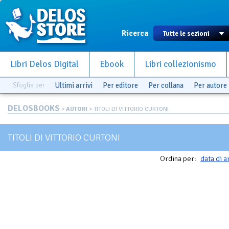
Ricerca
Libri Delos Digital
Ebook
Libri collezionismo
Sfoglia per
Ultimi arrivi
Per editore
Per collana
Per autore
DELOSBOOKS
>
AUTORI
> TITOLI DI VITTORIO CURTONI
TITOLI DI VITTORIO CURTONI
Ordina per:
data di a