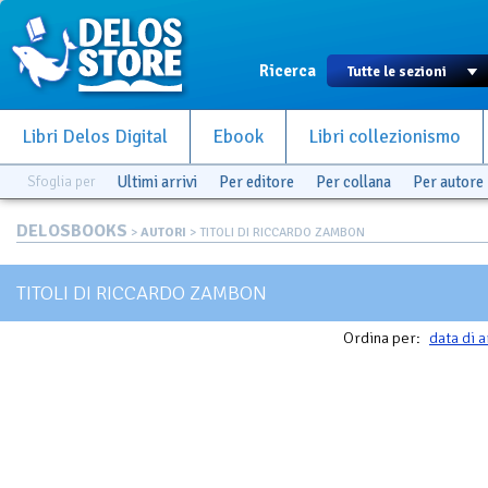
Ricerca
Libri Delos Digital
Ebook
Libri collezionismo
Sfoglia per
Ultimi arrivi
Per editore
Per collana
Per autore
DELOSBOOKS
>
AUTORI
> TITOLI DI RICCARDO ZAMBON
TITOLI DI RICCARDO ZAMBON
Ordina per:
data di a